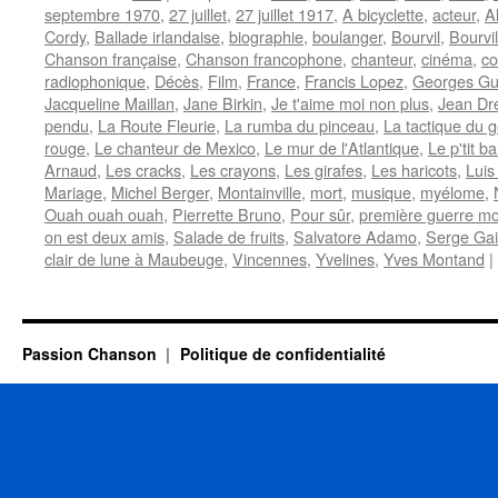
septembre 1970
,
27 juillet
,
27 juillet 1917
,
A bicyclette
,
acteur
,
A
Cordy
,
Ballade irlandaise
,
biographie
,
boulanger
,
Bourvil
,
Bourvil
Chanson française
,
Chanson francophone
,
chanteur
,
cinéma
,
co
radiophonique
,
Décès
,
Film
,
France
,
Francis Lopez
,
Georges Gu
Jacqueline Maillan
,
Jane Birkin
,
Je t'aime moi non plus
,
Jean Dré
pendu
,
La Route Fleurie
,
La rumba du pinceau
,
La tactique du
rouge
,
Le chanteur de Mexico
,
Le mur de l'Atlantique
,
Le p'tit b
Arnaud
,
Les cracks
,
Les crayons
,
Les girafes
,
Les haricots
,
Luis
Mariage
,
Michel Berger
,
Montainville
,
mort
,
musique
,
myélome
,
Ouah ouah ouah
,
Pierrette Bruno
,
Pour sûr
,
première guerre mo
on est deux amis
,
Salade de fruits
,
Salvatore Adamo
,
Serge Ga
clair de lune à Maubeuge
,
Vincennes
,
Yvelines
,
Yves Montand
|
Passion Chanson
Politique de confidentialité