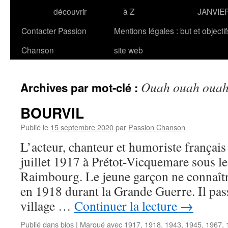
découvrir
à Z
JANVIE
Contacter Passion
Mentions légales : but et objecti
Chanson
site web
Ouah ouah oua
Archives par mot-clé :
BOURVIL
Publié le
15 septembre 2020
par
Passion Chanson
L’acteur, chanteur et humoriste frança
juillet 1917 à Prétot-Vicquemare sous 
Raimbourg. Le jeune garçon ne connaîtr
en 1918 durant la Grande Guerre. Il pas
village …
Continuer la lecture
→
Publié dans
bios
|
Marqué avec
1917
,
1918
,
1943
,
1945
,
1967
,