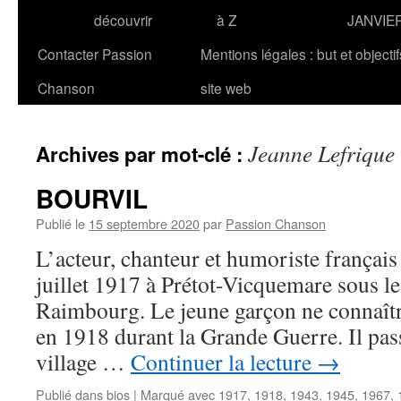
découvrir
à Z
JANVIE
Contacter Passion
Mentions légales : but et objecti
Chanson
site web
Jeanne Lefrique
Archives par mot-clé :
BOURVIL
Publié le
15 septembre 2020
par
Passion Chanson
L’acteur, chanteur et humoriste frança
juillet 1917 à Prétot-Vicquemare sous 
Raimbourg. Le jeune garçon ne connaîtr
en 1918 durant la Grande Guerre. Il pas
village …
Continuer la lecture
→
Publié dans
bios
|
Marqué avec
1917
,
1918
,
1943
,
1945
,
1967
,