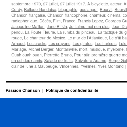
septembre 1970
,
27 juillet
,
27 juillet 1917
,
A bicyclette
,
acteur
,
A
Cordy
,
Ballade irlandaise
,
biographie
,
boulanger
,
Bourvil
,
Bourvil
Chanson française
,
Chanson francophone
,
chanteur
,
cinéma
,
co
radiophonique
,
Décès
,
Film
,
France
,
Francis Lopez
,
Georges Gu
Jacqueline Maillan
,
Jane Birkin
,
Je t'aime moi non plus
,
Jean Dré
pendu
,
La Route Fleurie
,
La rumba du pinceau
,
La tactique du
rouge
,
Le chanteur de Mexico
,
Le mur de l'Atlantique
,
Le p'tit b
Arnaud
,
Les cracks
,
Les crayons
,
Les girafes
,
Les haricots
,
Luis
Mariage
,
Michel Berger
,
Montainville
,
mort
,
musique
,
myélome
,
Ouah ouah ouah
,
Pierrette Bruno
,
Pour sûr
,
première guerre mo
on est deux amis
,
Salade de fruits
,
Salvatore Adamo
,
Serge Ga
clair de lune à Maubeuge
,
Vincennes
,
Yvelines
,
Yves Montand
|
Passion Chanson
Politique de confidentialité