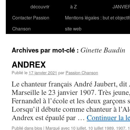
découvrir
à Z
JANVIE
Contacter Passion
Mentions légales : but et objecti
Chanson
site web
Ginette Baudin
Archives par mot-clé :
ANDREX
Publié le
17 janvier 2021
par
Passion Chanson
Le chanteur français André Jaubert, di
Marseille le 23 janvier 1907. Très jeune,
Fernandel à l’école et les deux garçons s
Lorsqu’il débute comme chanteur à l’Al
Andrex est épaulé par …
Continuer la l
Publié dans
bios
|
Marqué avec
10 juillet
,
10 juillet 1989
,
1907
,
1