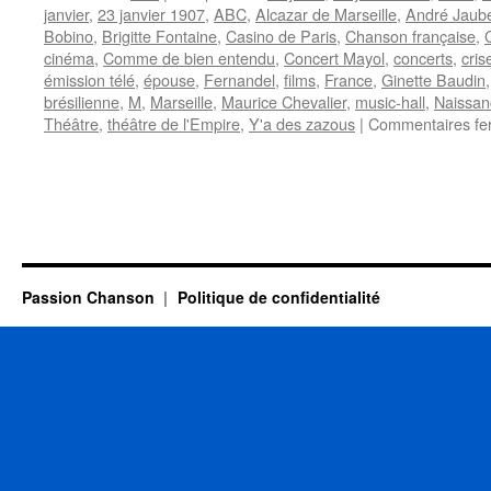
janvier
,
23 janvier 1907
,
ABC
,
Alcazar de Marseille
,
André Jaube
Bobino
,
Brigitte Fontaine
,
Casino de Paris
,
Chanson française
,
cinéma
,
Comme de bien entendu
,
Concert Mayol
,
concerts
,
cris
émission télé
,
épouse
,
Fernandel
,
films
,
France
,
Ginette Baudin
brésilienne
,
M
,
Marseille
,
Maurice Chevalier
,
music-hall
,
Naissan
Théâtre
,
théâtre de l'Empire
,
Y'a des zazous
|
Commentaires fe
Passion Chanson
Politique de confidentialité