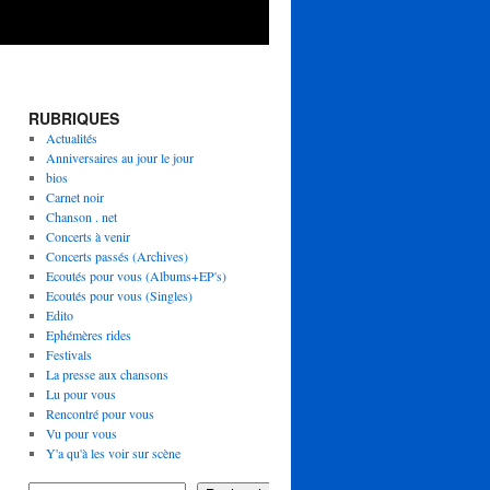
RUBRIQUES
Actualités
Anniversaires au jour le jour
bios
Carnet noir
Chanson . net
Concerts à venir
Concerts passés (Archives)
Ecoutés pour vous (Albums+EP's)
Ecoutés pour vous (Singles)
Edito
Ephémères rides
Festivals
La presse aux chansons
Lu pour vous
Rencontré pour vous
Vu pour vous
Y'a qu'à les voir sur scène