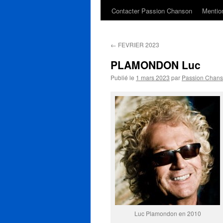
Contacter Passion Chanson
Mention
←
FEVRIER 2023
PLAMONDON Luc
Publié le
1 mars 2023
par
Passion Chan
Luc Plamondon en 2010