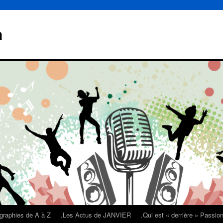
n
graphies de A à Z
.Les Actus de JANVIER
.Qui est « derrière » Passi