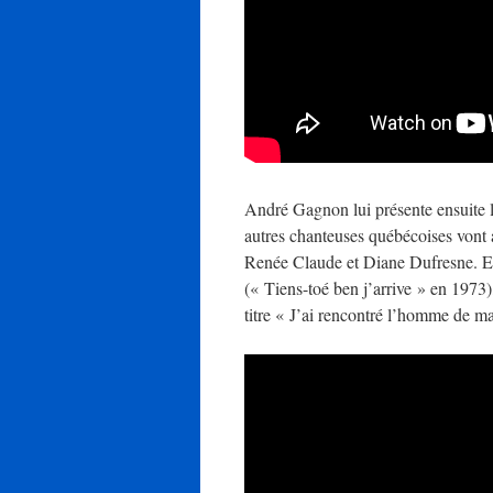
André Gagnon lui présente ensuite l
autres chanteuses québécoises vont 
Renée Claude et Diane Dufresne. Et c’
(« Tiens-toé ben j’arrive » en 1973
titre « J’ai rencontré l’homme de ma