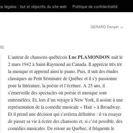
s légales : but et objectifs du site web
Politique de confidentialité
GERARD Danyel
→
son
Luc PLAMONDON
L’auteur de chansons québécois
naît le
2 mars 1942 à Saint-Raymond au Canada. Il apprécie très tôt
la musique et apprend ainsi le piano. Puis, il suit des études
classiques au Petit Séminaire de Québec et il s’y passionne
pour la littérature, la poésie et l’écriture. A 25 ans, il
s’émerveille des spectacles où poésie et musique sont
entremêlées. Et, lors d’un voyage à New York, il assiste à une
représentation de la comédie musicale « Hair » à Broadway.
Et il prend une décision qui s’avérera définitive : il va essayer
de passer sa vie à écrire des chansons et, si c’est possible, des
comédies musicales. De retour au Québec, il fréquente le