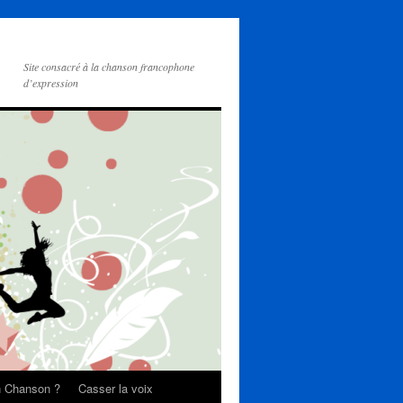
Site consacré à la chanson francophone
d’expression
on Chanson ?
Casser la voix