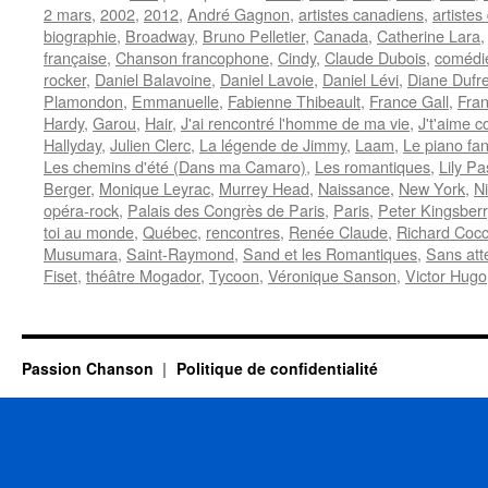
2 mars
,
2002
,
2012
,
André Gagnon
,
artistes canadiens
,
artiste
biographie
,
Broadway
,
Bruno Pelletier
,
Canada
,
Catherine Lara
française
,
Chanson francophone
,
Cindy
,
Claude Dubois
,
comédi
rocker
,
Daniel Balavoine
,
Daniel Lavoie
,
Daniel Lévi
,
Diane Dufr
Plamondon
,
Emmanuelle
,
Fabienne Thibeault
,
France Gall
,
Fran
Hardy
,
Garou
,
Hair
,
J'ai rencontré l'homme de ma vie
,
J't'aime 
Hallyday
,
Julien Clerc
,
La légende de Jimmy
,
Laam
,
Le piano fa
Les chemins d'été (Dans ma Camaro)
,
Les romantiques
,
Lily Pa
Berger
,
Monique Leyrac
,
Murrey Head
,
Naissance
,
New York
,
Ni
opéra-rock
,
Palais des Congrès de Paris
,
Paris
,
Peter Kingsberr
toi au monde
,
Québec
,
rencontres
,
Renée Claude
,
Richard Cocc
Musumara
,
Saint-Raymond
,
Sand et les Romantiques
,
Sans att
Fiset
,
théâtre Mogador
,
Tycoon
,
Véronique Sanson
,
Victor Hugo
Passion Chanson
Politique de confidentialité