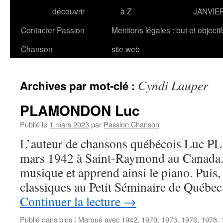
découvrir
à Z
JANVIE
Contacter Passion
Mentions légales : but et objecti
Chanson
site web
Cyndi Lauper
Archives par mot-clé :
PLAMONDON Luc
Publié le
1 mars 2023
par
Passion Chanson
L’auteur de chansons québécois Luc 
mars 1942 à Saint-Raymond au Canada. Il
musique et apprend ainsi le piano. Puis, 
classiques au Petit Séminaire de Québec
Continuer la lecture
→
Publié dans
bios
|
Marqué avec
1942
,
1970
,
1973
,
1976
,
1978
,