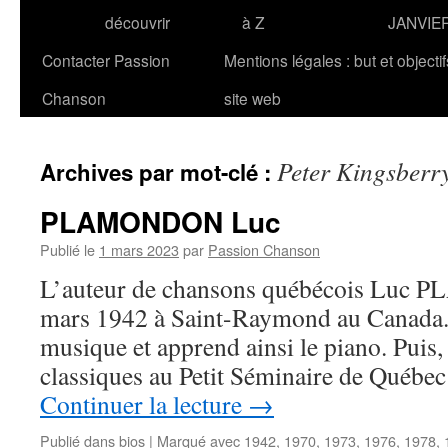
découvrir
à Z
JANVIE
Contacter Passion
Mentions légales : but et objecti
Chanson
site web
Peter Kingsberr
Archives par mot-clé :
PLAMONDON Luc
Publié le
1 mars 2023
par
Passion Chanson
L’auteur de chansons québécois Luc 
mars 1942 à Saint-Raymond au Canada. Il
musique et apprend ainsi le piano. Puis, 
classiques au Petit Séminaire de Québec
Continuer la lecture
→
Publié dans
bios
|
Marqué avec
1942
,
1970
,
1973
,
1976
,
1978
,