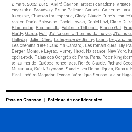
2 mars
,
2002
,
2012
,
André Gagnon
,
artistes canadiens
,
artiste
biographie
,
Broadway
,
Bruno Pelletier
,
Canada
,
Catherine Lara
française
,
Chanson francophone
,
Cindy
,
Claude Dubois
,
comédi
rocker
,
Daniel Balavoine
,
Daniel Lavoie
,
Daniel Lévi
,
Diane Dufr
Plamondon
,
Emmanuelle
,
Fabienne Thibeault
,
France Gall
,
Fran
Hardy
,
Garou
,
Hair
,
J'ai rencontré l'homme de ma vie
,
J't'aime 
Hallyday
,
Julien Clerc
,
La légende de Jimmy
,
Laam
,
Le piano fa
Les chemins d'été (Dans ma Camaro)
,
Les romantiques
,
Lily Pa
Berger
,
Monique Leyrac
,
Murrey Head
,
Naissance
,
New York
,
Ni
opéra-rock
,
Palais des Congrès de Paris
,
Paris
,
Peter Kingsberr
toi au monde
,
Québec
,
rencontres
,
Renée Claude
,
Richard Cocc
Musumara
,
Saint-Raymond
,
Sand et les Romantiques
,
Sans att
Fiset
,
théâtre Mogador
,
Tycoon
,
Véronique Sanson
,
Victor Hugo
Passion Chanson
Politique de confidentialité