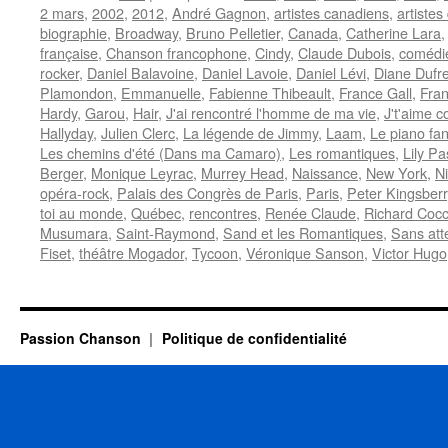
2 mars
,
2002
,
2012
,
André Gagnon
,
artistes canadiens
,
artiste
biographie
,
Broadway
,
Bruno Pelletier
,
Canada
,
Catherine Lara
française
,
Chanson francophone
,
Cindy
,
Claude Dubois
,
comédi
rocker
,
Daniel Balavoine
,
Daniel Lavoie
,
Daniel Lévi
,
Diane Dufr
Plamondon
,
Emmanuelle
,
Fabienne Thibeault
,
France Gall
,
Fran
Hardy
,
Garou
,
Hair
,
J'ai rencontré l'homme de ma vie
,
J't'aime 
Hallyday
,
Julien Clerc
,
La légende de Jimmy
,
Laam
,
Le piano fa
Les chemins d'été (Dans ma Camaro)
,
Les romantiques
,
Lily Pa
Berger
,
Monique Leyrac
,
Murrey Head
,
Naissance
,
New York
,
Ni
opéra-rock
,
Palais des Congrès de Paris
,
Paris
,
Peter Kingsberr
toi au monde
,
Québec
,
rencontres
,
Renée Claude
,
Richard Cocc
Musumara
,
Saint-Raymond
,
Sand et les Romantiques
,
Sans att
Fiset
,
théâtre Mogador
,
Tycoon
,
Véronique Sanson
,
Victor Hugo
Passion Chanson
Politique de confidentialité