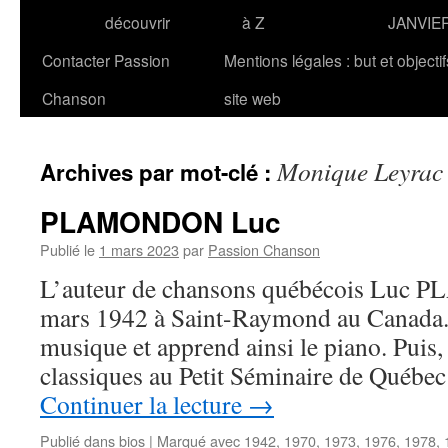
découvrir
à Z
JANVIE
Contacter Passion
Mentions légales : but et objecti
Chanson
site web
Monique Leyrac
Archives par mot-clé :
PLAMONDON Luc
Publié le
1 mars 2023
par
Passion Chanson
L’auteur de chansons québécois Luc 
mars 1942 à Saint-Raymond au Canada. Il
musique et apprend ainsi le piano. Puis, 
classiques au Petit Séminaire de Québec
Continuer la lecture
→
Publié dans
bios
|
Marqué avec
1942
,
1970
,
1973
,
1976
,
1978
,