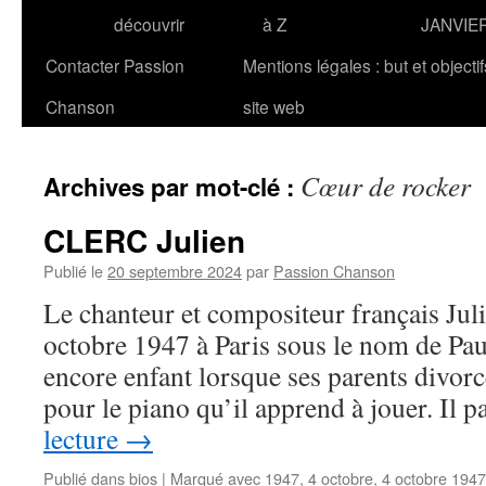
découvrir
à Z
JANVIE
Contacter Passion
Mentions légales : but et objecti
Chanson
site web
Cœur de rocker
Archives par mot-clé :
CLERC Julien
Publié le
20 septembre 2024
par
Passion Chanson
Le chanteur et compositeur français Ju
octobre 1947 à Paris sous le nom de Paul
encore enfant lorsque ses parents divorc
pour le piano qu’il apprend à jouer. Il
lecture
→
Publié dans
bios
|
Marqué avec
1947
,
4 octobre
,
4 octobre 1947