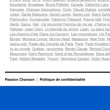
biographie
,
Broadway
,
Bruno Pelletier
,
Canada
,
Catherine Lara
française
,
Chanson francophone
,
Cindy
,
Claude Dubois
,
comédi
rocker
,
Daniel Balavoine
,
Daniel Lavoie
,
Daniel Lévi
,
Diane Dufr
Plamondon
,
Emmanuelle
,
Fabienne Thibeault
,
France Gall
,
Fran
Hardy
,
Garou
,
Hair
,
J'ai rencontré l'homme de ma vie
,
J't'aime 
Hallyday
,
Julien Clerc
,
La légende de Jimmy
,
Laam
,
Le piano fa
Les chemins d'été (Dans ma Camaro)
,
Les romantiques
,
Lily Pa
Berger
,
Monique Leyrac
,
Murrey Head
,
Naissance
,
New York
,
Ni
opéra-rock
,
Palais des Congrès de Paris
,
Paris
,
Peter Kingsberr
toi au monde
,
Québec
,
rencontres
,
Renée Claude
,
Richard Cocc
Musumara
,
Saint-Raymond
,
Sand et les Romantiques
,
Sans att
Fiset
,
théâtre Mogador
,
Tycoon
,
Véronique Sanson
,
Victor Hugo
Passion Chanson
Politique de confidentialité