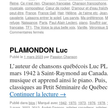
Reine
,
Ce n'est rien
,
Chanson française
,
Chanson francophone
musicale
,
compositeur
,
Cœur de rocker
,
D'amour et d'eau fraîch
peut-être
,
France
,
France Gall
,
Hair
,
Hélène
,
Je t'aime etc
,
Jean
cavalerie
,
Laissons entrer le soleil
,
Les parvis
,
Ma préférence
,
M
refuge
,
Naissance
,
Paris
,
Paul-Alain Leclerc
,
piano
,
Souffrir par 
française
,
TF1
,
The Voice la plus belle voix
,
Vanille
,
Véronique 
sur
Commentaires fermés
CLERC
Julien
PLAMONDON Luc
Publié le
1 mars 2023
par
Passion Chanson
L’auteur de chansons québécois Luc 
mars 1942 à Saint-Raymond au Canada. Il
musique et apprend ainsi le piano. Puis, 
classiques au Petit Séminaire de Québec
Continuer la lecture
→
Publié dans
bios
|
Marqué avec
1942
,
1970
,
1973
,
1976
,
1978
,
2 mars
,
2002
,
2012
,
André Gagnon
,
artistes canadiens
,
artiste