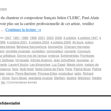
anson
, du chanteur et compositeur français Julien CLERC, Paul-Alain
ir plus sur la carrière professionnelle de cet artiste, veuillez
 . …
Continuer la lecture
→
vec
1947
,
1961
,
1989
,
1999
,
2001
,
2003
,
2009
,
4 octobre
,
4 octobre 1947
,
4
1999
,
4 octobre 2001
,
4 octobre 2003
,
4 octobre 2009
,
45-tours
,
acteur
,
istes belges
,
Belgique francophone
,
biographie
,
Chanson française
,
ent
,
comédie musicale
,
comédien
,
compositeur
,
concerts
,
Concours
ur artistique
,
Donne-moi de l'amour
,
enfance
,
Ephémérides
,
Frontpage
,
r Delfosse
,
hit parade
,
Intimes illusions
,
Jean Schultheis
,
jeunesse
,
JJ
nards
,
Laurent Voulzy
,
Les dimanches
,
Luz Casal
,
Magie noire
,
maison de
issance
,
Nice
,
Noël-Noël
,
Notre-Dame de Paris
,
Paris
,
Patrick Bruel
,
Patrick
usso
,
piano
,
Pierre Bachelet
,
Princess Erika
,
producteur
,
radio
,
Richard
e
,
Shirel
,
Sony Music
,
spectacle musical
,
Starflam
,
studios
,
télévision
,
théâtre
sur
,
Yel
|
Commentaires fermés
4
OCTOBRE
nfidentialité