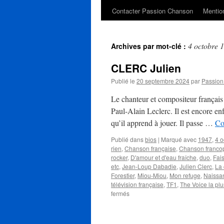
Contacter Passion Chanson
Mention
4 octobre 
Archives par mot-clé :
CLERC Julien
Publié le
20 septembre 2024
par
Passio
Le chanteur et compositeur français
Paul-Alain Leclerc. Il est encore en
qu’il apprend à jouer. Il passe …
Co
Publié dans
bios
|
Marqué avec
1947
,
4 o
rien
,
Chanson française
,
Chanson franco
rocker
,
D'amour et d'eau fraîche
,
duo
,
Fai
etc
,
Jean-Loup Dabadie
,
Julien Clerc
,
La 
Forestier
,
Miou-Miou
,
Mon refuge
,
Naissa
télévision française
,
TF1
,
The Voice la plu
sur
fermés
CLERC
Julien