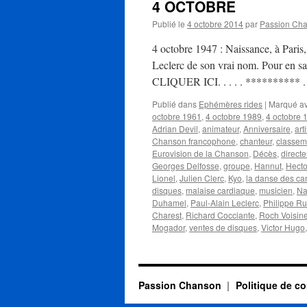
4 OCTOBRE
Publié le
4 octobre 2014
par
Passion Ch
4 octobre 1947 : Naissance, à Paris
Leclerc de son vrai nom. Pour en savo
CLIQUER ICI. . . . . **********
Publié dans
Ephémères rides
|
Marqué a
octobre 1961
,
4 octobre 1989
,
4 octobre 
Adrian Devil
,
animateur
,
Anniversaire
,
art
Chanson francophone
,
chanteur
,
classem
Eurovision de la Chanson
,
Décès
,
directe
Georges Delfosse
,
groupe
,
Hannut
,
Hecto
Lionel
,
Julien Clerc
,
Kyo
,
la danse des ca
disques
,
malaise cardiaque
,
musicien
,
Na
Duhamel
,
Paul-Alain Leclerc
,
Philippe R
Charest
,
Richard Cocciante
,
Roch Voisin
Mogador
,
ventes de disques
,
Victor Hugo
Passion Chanson
Politique de co