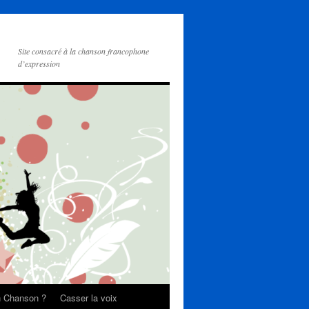
Site consacré à la chanson francophone
d’expression
on Chanson ?
Casser la voix