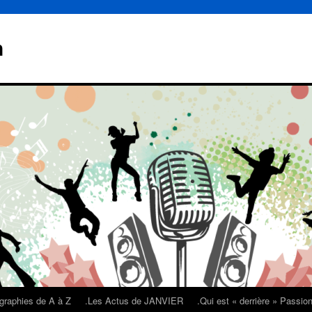
n
graphies de A à Z
.Les Actus de JANVIER
.Qui est « derrière » Passi