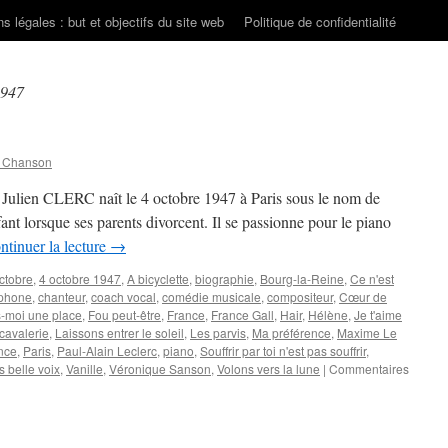
s légales : but et objectifs du site web
Politique de confidentialité
1947
n Chanson
 Julien CLERC naît le 4 octobre 1947 à Paris sous le nom de
fant lorsque ses parents divorcent. Il se passionne pour le piano
ntinuer la lecture
→
ctobre
,
4 octobre 1947
,
A bicyclette
,
biographie
,
Bourg-la-Reine
,
Ce n'est
phone
,
chanteur
,
coach vocal
,
comédie musicale
,
compositeur
,
Cœur de
s-moi une place
,
Fou peut-être
,
France
,
France Gall
,
Hair
,
Hélène
,
Je t'aime
cavalerie
,
Laissons entrer le soleil
,
Les parvis
,
Ma préférence
,
Maxime Le
nce
,
Paris
,
Paul-Alain Leclerc
,
piano
,
Souffrir par toi n'est pas souffrir
,
s belle voix
,
Vanille
,
Véronique Sanson
,
Volons vers la lune
|
Commentaires