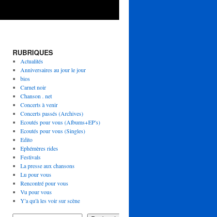
RUBRIQUES
Actualités
Anniversaires au jour le jour
bios
Carnet noir
Chanson . net
Concerts à venir
Concerts passés (Archives)
Ecoutés pour vous (Albums+EP's)
Ecoutés pour vous (Singles)
Edito
Ephémères rides
Festivals
La presse aux chansons
Lu pour vous
Rencontré pour vous
Vu pour vous
Y'a qu'à les voir sur scène