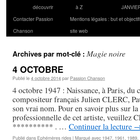
découvrir
à Z
JANVIE
Contacter Passion
Mentions légales : but et objecti
Chanson
site web
Magie noire
Archives par mot-clé :
4 OCTOBRE
Publié le
4 octobre 2014
par
Passion Chanson
4 octobre 1947 : Naissance, à Paris, du 
compositeur français Julien CLERC, Pau
son vrai nom. Pour en savoir plus sur la
professionnelle de cet artiste, veuillez 
********** . …
Continuer la lecture
Publié dans
Ephémères rides
|
Marqué avec
1947
,
1961
,
1989
,