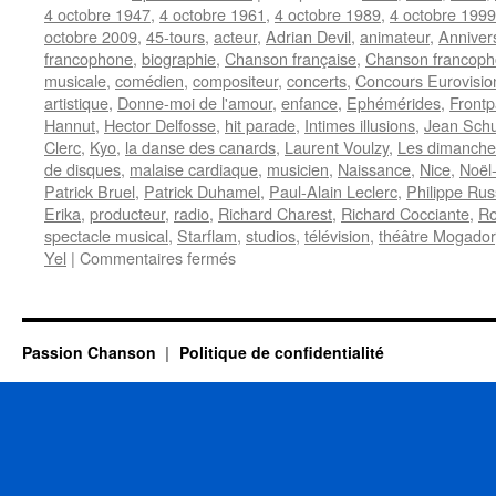
4 octobre 1947
,
4 octobre 1961
,
4 octobre 1989
,
4 octobre 1999
octobre 2009
,
45-tours
,
acteur
,
Adrian Devil
,
animateur
,
Anniver
francophone
,
biographie
,
Chanson française
,
Chanson francop
musicale
,
comédien
,
compositeur
,
concerts
,
Concours Eurovisio
artistique
,
Donne-moi de l'amour
,
enfance
,
Ephémérides
,
Front
Hannut
,
Hector Delfosse
,
hit parade
,
Intimes illusions
,
Jean Schu
Clerc
,
Kyo
,
la danse des canards
,
Laurent Voulzy
,
Les dimanche
de disques
,
malaise cardiaque
,
musicien
,
Naissance
,
Nice
,
Noël
Patrick Bruel
,
Patrick Duhamel
,
Paul-Alain Leclerc
,
Philippe Ru
Erika
,
producteur
,
radio
,
Richard Charest
,
Richard Cocciante
,
Ro
spectacle musical
,
Starflam
,
studios
,
télévision
,
théâtre Mogador
sur
Yel
|
Commentaires fermés
4
OCTOBRE
Passion Chanson
Politique de confidentialité