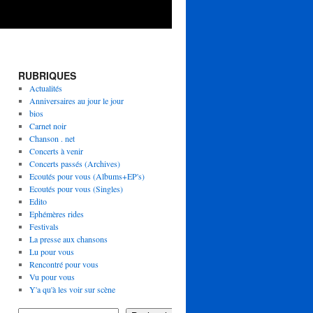
RUBRIQUES
Actualités
Anniversaires au jour le jour
bios
Carnet noir
Chanson . net
Concerts à venir
Concerts passés (Archives)
Ecoutés pour vous (Albums+EP's)
Ecoutés pour vous (Singles)
Edito
Ephémères rides
Festivals
La presse aux chansons
Lu pour vous
Rencontré pour vous
Vu pour vous
Y'a qu'à les voir sur scène