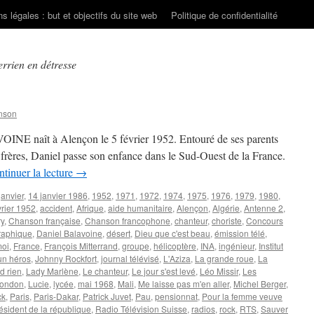
s légales : but et objectifs du site web
Politique de confidentialité
rrien en détresse
nson
INE naît à Alençon le 5 février 1952. Entouré de ses parents
s frères, Daniel passe son enfance dans le Sud-Ouest de la France.
tinuer la lecture
→
janvier
,
14 janvier 1986
,
1952
,
1971
,
1972
,
1974
,
1975
,
1976
,
1979
,
1980
,
vrier 1952
,
accident
,
Afrique
,
aide humanitaire
,
Alençon
,
Algérie
,
Antenne 2
,
ry
,
Chanson française
,
Chanson francophone
,
chanteur
,
choriste
,
Concours
graphique
,
Daniel Balavoine
,
désert
,
Dieu que c'est beau
,
émission télé
,
moi
,
France
,
François Mitterrand
,
groupe
,
hélicoptère
,
INA
,
ingénieur
,
Institut
un héros
,
Johnny Rockfort
,
journal télévisé
,
L'Aziza
,
La grande roue
,
La
d rien
,
Lady Marlène
,
Le chanteur
,
Le jour s'est levé
,
Léo Missir
,
Les
mondon
,
Lucie
,
lycée
,
mai 1968
,
Mali
,
Me laisse pas m'en aller
,
Michel Berger
,
ck
,
Paris
,
Paris-Dakar
,
Patrick Juvet
,
Pau
,
pensionnat
,
Pour la femme veuve
ésident de la république
,
Radio Télévision Suisse
,
radios
,
rock
,
RTS
,
Sauver