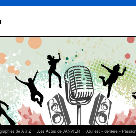
n
graphies de A à Z
.Les Actus de JANVIER
.Qui est « derrière » Passi