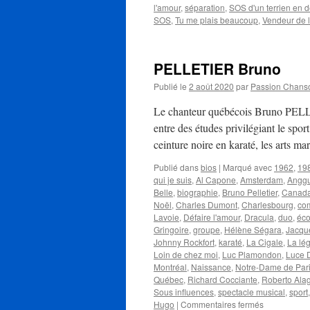
l'amour
,
séparation
,
SOS d'un terrien en d
SOS
,
Tu me plais beaucoup
,
Vendeur de 
PELLETIER Bruno
Publié le
2 août 2020
par
Passion Chans
Le chanteur québécois Bruno PELLET
entre des études privilégiant le spor
ceinture noire en karaté, les arts m
Publié dans
bios
|
Marqué avec
1962
,
19
qui je suis
,
Al Capone
,
Amsterdam
,
Angg
Belle
,
biographie
,
Bruno Pelletier
,
Canad
Noël
,
Charles Dumont
,
Charlesbourg
,
co
Lavoie
,
Défaire l'amour
,
Dracula
,
duo
,
éco
Gringoire
,
groupe
,
Hélène Ségara
,
Jacqu
Johnny Rockfort
,
karaté
,
La Cigale
,
La lé
Loin de chez moi
,
Luc Plamondon
,
Luce D
Montréal
,
Naissance
,
Notre-Dame de Par
Québec
,
Richard Cocciante
,
Roberto Ala
Sous influences
,
spectacle musical
,
sport
sur
Hugo
|
Commentaires fermés