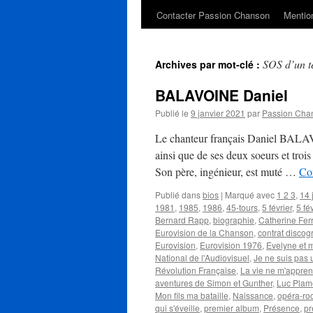
Contacter Passion Chanson
Mention
SOS d’un te
Archives par mot-clé :
BALAVOINE Daniel
Publié le
9 janvier 2021
par
Passion Cha
Le chanteur français Daniel BALAVO
ainsi que de ses deux soeurs et troi
Son père, ingénieur, est muté …
Con
Publié dans
bios
|
Marqué avec
1 2 3
,
14 
1981
,
1985
,
1986
,
45-tours
,
5 février
,
5 fé
Bernard Rapp
,
biographie
,
Catherine Fer
Eurovision de la Chanson
,
contrat disco
Eurovision
,
Eurovision 1976
,
Evelyne et 
National de l'Audiovisuel
,
Je ne suis pas 
Révolution Française
,
La vie ne m'appren
aventures de Simon et Gunther
,
Luc Pla
Mon fils ma bataille
,
Naissance
,
opéra-ro
qui s'éveille
,
premier album
,
Présence
,
pr