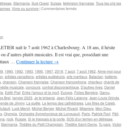
étresse
,
Starmania
,
Sud-Ouest
,
Suisse
,
télévision française
,
Tous les cris les
sur
larmes
,
Vivre ou survivre
|
Commentaires fermés
BALAVOINE
Daniel
on
IER naît le 7 août 1962 à Charlesbourg. A 18 ans, il hésite
t ou d’autres plutôt musicales. Il est vrai que, possédant une
artiaux …
Continuer la lecture
→
89
,
1990
,
1992
,
1993
,
1995
,
1997
,
2019
,
7 août
,
7 août 1962
,
Aime-moi pour
un
,
artistes canadiens
,
artistes québécois
,
arts martiaux
,
Bataclan
,
batterie
,
a
,
chanson
,
Chanson française
,
Chanson francophone
,
chanteur
,
chants de
médie musicale
,
concours
,
contrat discographique
,
D'autres rives
,
Daniel
le
,
Edith Piaf
,
Entre l'amour et la mort
,
Europe
,
Folies Bergère
,
Garou
,
es Brel
,
janvier 2023
,
Je te briserai
,
Jean-Félix Lalanne
,
Jean-Louis Grinda
,
gende de Jimmy
,
La quête
,
Le temps des cathédrales
,
Les filles de Caleb
,
ufault
,
Luck Mervil
,
Michel Berger
,
Michel Rivard
,
Miserere
,
Mon Dieu
,
is
,
Olympia
,
Orchestre Symphonique de Longueuil
,
Paris
,
Patrick Fiori
,
Pëll
,
gna
,
rock
,
Russie
,
Si je frappais à ta porte
,
SOS d'un terrien en détresse
,
,
Starmania
,
Théâtre du Petit Champlain
,
Théâtre Saint-Denis
,
Tu pars
,
Victor