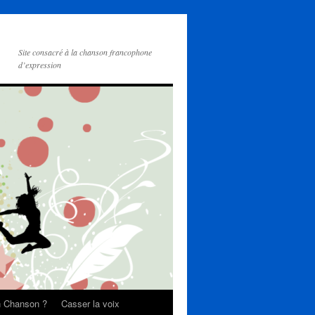
Site consacré à la chanson francophone
d’expression
on Chanson ?
Casser la voix