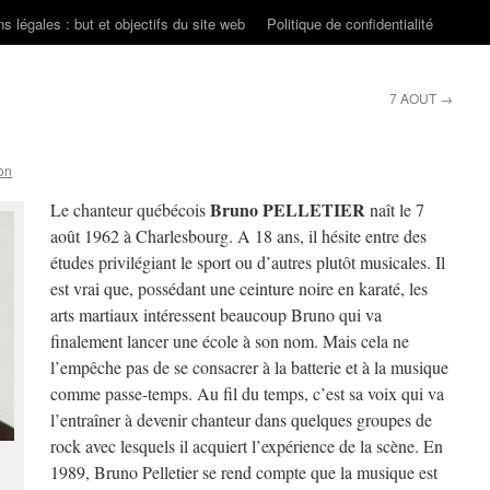
s légales : but et objectifs du site web
Politique de confidentialité
7 AOUT
→
on
Bruno PELLETIER
Le chanteur québécois
naît le 7
août 1962 à Charlesbourg. A 18 ans, il hésite entre des
études privilégiant le sport ou d’autres plutôt musicales. Il
est vrai que, possédant une ceinture noire en karaté, les
arts martiaux intéressent beaucoup Bruno qui va
finalement lancer une école à son nom. Mais cela ne
l’empêche pas de se consacrer à la batterie et à la musique
comme passe-temps. Au fil du temps, c’est sa voix qui va
l’entraîner à devenir chanteur dans quelques groupes de
rock avec lesquels il acquiert l’expérience de la scène. En
1989, Bruno Pelletier se rend compte que la musique est