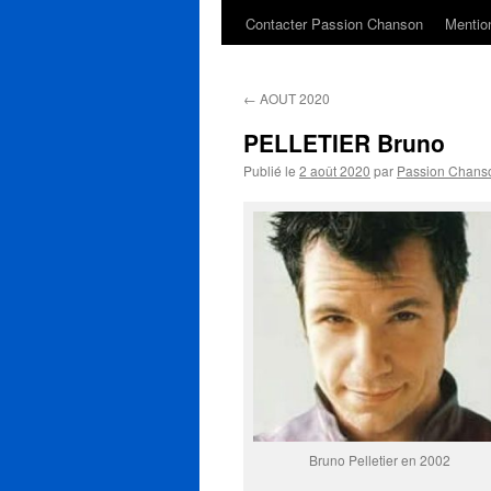
Contacter Passion Chanson
Mention
←
AOUT 2020
PELLETIER Bruno
Publié le
2 août 2020
par
Passion Chans
Bruno Pelletier en 2002