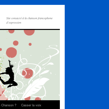
Site consacré à la chanson francophone
d’expression
on Chanson ?
Casser la voix