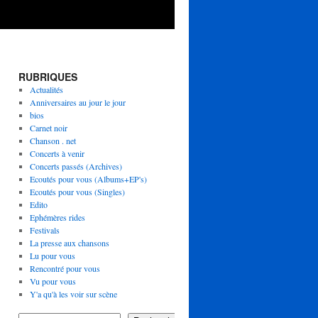
RUBRIQUES
Actualités
Anniversaires au jour le jour
bios
Carnet noir
Chanson . net
Concerts à venir
Concerts passés (Archives)
Ecoutés pour vous (Albums+EP's)
Ecoutés pour vous (Singles)
Edito
Ephémères rides
Festivals
La presse aux chansons
Lu pour vous
Rencontré pour vous
Vu pour vous
Y'a qu'à les voir sur scène