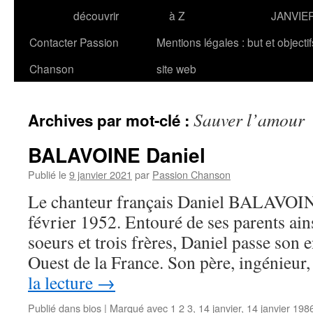
découvrir
à Z
JANVIE
Contacter Passion
Mentions légales : but et objecti
Chanson
site web
Sauver l’amour
Archives par mot-clé :
BALAVOINE Daniel
Publié le
9 janvier 2021
par
Passion Chanson
Le chanteur français Daniel BALAVOINE
février 1952. Entouré de ses parents ain
soeurs et trois frères, Daniel passe son 
Ouest de la France. Son père, ingénieur
la lecture
→
Publié dans
bios
|
Marqué avec
1 2 3
,
14 janvier
,
14 janvier 198