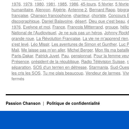
1976
,
1979
,
1980
,
1981
,
1985
,
1986
,
45-tours
,
5 février
,
5 févri
humanitaire
,
Alençon
,
Algérie
,
Antenne 2
,
Bernard Rapp
,
biogr
française
,
Chanson francophone
,
chanteur
,
choriste
,
Concours E
discographique
,
Daniel Balavoine
,
désert
,
Dieu que c'est beau
,
1976
,
Evelyne et moi
,
France
,
François Mitterrand
,
groupe
,
héli
National de l'Audiovisuel
,
Je ne suis pas un héros
,
Johnny Rockf
grande roue
,
La Révolution Française
,
La vie ne m'apprend rien
s'est levé
,
Léo Missir
,
Les aventures de Simon et Gunther
,
Luc 
Mali
,
Me laisse pas m'en aller
,
Michel Berger
,
Mon fils ma bataill
Paris-Dakar
,
Patrick Juvet
,
Pau
,
pensionnat
,
Pour la femme veuve
Présence
,
président de la république
,
Radio Télévision Suisse
,
r
séparation
,
SOS d'un terrien en détresse
,
Starmania
,
Sud-Oues
les cris les SOS
,
Tu me plais beaucoup
,
Vendeur de larmes
,
Viv
sur
fermés
BALAVOINE
Daniel
Passion Chanson
Politique de confidentialité