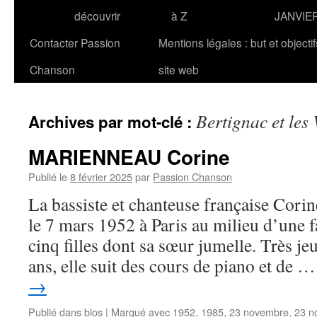
découvrir
à Z
JANVIE
Contacter Passion
Mentions légales : but et objecti
Chanson
site web
Bertignac et les 
Archives par mot-clé :
MARIENNEAU Corine
Publié le
8 février 2025
par
Passion Chanson
La bassiste et chanteuse française C
le 7 mars 1952 à Paris au milieu d’une 
cinq filles dont sa sœur jumelle. Très je
ans, elle suit des cours de piano et de 
→
Publié dans
bios
|
Marqué avec
1952
,
1985
,
23 novembre
,
23 n