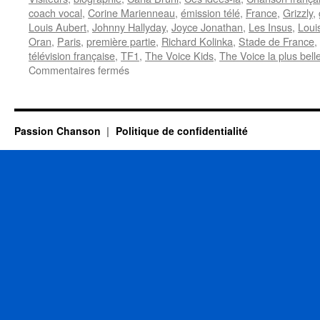
coach vocal
,
Corine Marienneau
,
émission télé
,
France
,
Grizzly
,
Louis Aubert
,
Johnny Hallyday
,
Joyce Jonathan
,
Les Insus
,
Loui
Oran
,
Paris
,
première partie
,
Richard Kolinka
,
Stade de France
,
télévision française
,
TF1
,
The Voice Kids
,
The Voice la plus bell
sur
Commentaires fermés
BERTIGNAC
Louis
Passion Chanson
Politique de confidentialité