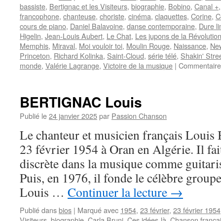
bassiste
,
Bertignac et les Visiteurs
,
biographie
,
Bobino
,
Canal +
francophone
,
chanteuse
,
choriste
,
cinéma
,
claquettes
,
Corine
,
C
cours de piano
,
Daniel Balavoine
,
danse contemporaine
,
Dure li
Higelin
,
Jean-Louis Aubert
,
Le Chat
,
Les jupons de la Révolutio
Memphis
,
Miraval
,
Moi vouloir toi
,
Moulin Rouge
,
Naissance
,
New
Princeton
,
Richard Kolinka
,
Saint-Cloud
,
série télé
,
Shakin' Stre
monde
,
Valérie Lagrange
,
Victoire de la musique
|
Commentaire
BERTIGNAC Louis
Publié le
24 janvier 2025
par
Passion Chanson
Le chanteur et musicien français Loui
23 février 1954 à Oran en Algérie. Il fai
discrète dans la musique comme guitaris
Puis, en 1976, il fonde le célèbre group
Louis …
Continuer la lecture
→
Publié dans
bios
|
Marqué avec
1954
,
23 février
,
23 février 1954
Visiteurs
,
biographie
,
Carla Bruni
,
Ces idées-là
,
Chanson frança