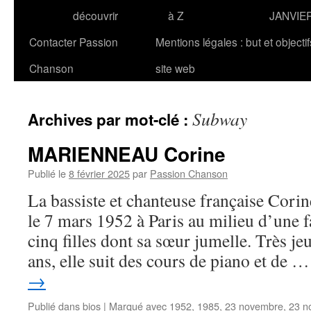
découvrir
à Z
JANVIE
Contacter Passion
Mentions légales : but et objecti
Chanson
site web
Subway
Archives par mot-clé :
MARIENNEAU Corine
Publié le
8 février 2025
par
Passion Chanson
La bassiste et chanteuse française C
le 7 mars 1952 à Paris au milieu d’une 
cinq filles dont sa sœur jumelle. Très je
ans, elle suit des cours de piano et de 
→
Publié dans
bios
|
Marqué avec
1952
,
1985
,
23 novembre
,
23 n