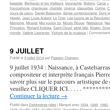
bassiste
,
Bertignac et les Visiteurs
,
biographie
,
Bobino
,
Canal +
francophone
,
chanteuse
,
choriste
,
cinéma
,
claquettes
,
Corine
,
C
cours de piano
,
Daniel Balavoine
,
danse contemporaine
,
Dure li
Higelin
,
Jean-Louis Aubert
,
Le Chat
,
Les jupons de la Révolutio
Memphis
,
Miraval
,
Moi vouloir toi
,
Moulin Rouge
,
Naissance
,
New
Princeton
,
Richard Kolinka
,
Saint-Cloud
,
série télé
,
Shakin' Stre
monde
,
Valérie Lagrange
,
Victoire de la musique
|
Commentaire
9 JUILLET
Publié le
9 juillet 2014
par
Passion Chanson
9 juillet 1934 : Naissance, à Castelsarras
compositeur et interprète français Pie
savoir plus sur le parcours artistique de 
veuillez CLIQUER ICI. . . . . ********** 
Continuer la lecture
→
Publié dans
Ephémères rides
|
Marqué avec
1934
,
1946
,
1982
,
1946
,
9 juillet 1982
,
9 juillet 2004
,
Amandine Maissiat
,
Anniversa