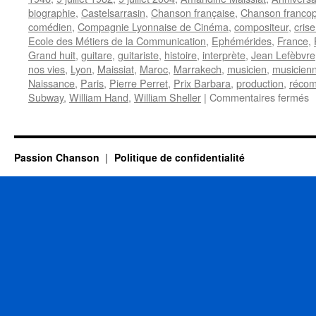
biographie
,
Castelsarrasin
,
Chanson française
,
Chanson franco
comédien
,
Compagnie Lyonnaise de Cinéma
,
compositeur
,
cris
Ecole des Métiers de la Communication
,
Ephémérides
,
France
,
Grand huit
,
guitare
,
guitariste
,
histoire
,
interprète
,
Jean Lefèbvre
nos vies
,
Lyon
,
Maissiat
,
Maroc
,
Marrakech
,
musicien
,
musicien
Naissance
,
Paris
,
Pierre Perret
,
Prix Barbara
,
production
,
réco
s
Subway
,
William Hand
,
William Sheller
|
Commentaires fermés
9
J
Passion Chanson
Politique de confidentialité