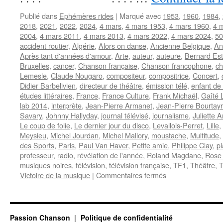
Publié dans
Ephémères rides
|
Marqué avec
1953
,
1960
,
1984
,
2018
,
2021
,
2022
,
2024
,
4 mars
,
4 mars 1953
,
4 mars 1960
,
4 
2004
,
4 mars 2011
,
4 mars 2013
,
4 mars 2022
,
4 mars 2024
,
50
accident routier
,
Algérie
,
Alors on danse
,
Ancienne Belgique
,
An
Après tant d'années d'amour
,
Arte
,
auteur
,
auteure
,
Bernard Est
Bruxelles
,
cancer
,
Chanson française
,
Chanson francophone
,
ch
Lemesle
,
Claude Nougaro
,
compositeur
,
compositrice
,
Concert
,
Didier Barbelivien
,
directeur de théâtre
,
émission télé
,
enfant de 
études littéraires
,
France
,
France Culture
,
Frank Michaël
,
Gaîté 
lab 2014
,
interprète
,
Jean-Pierre Armanet
,
Jean-Pierre Bourtay
Savary
,
Johnny Hallyday
,
journal télévisé
,
journalisme
,
Juliette 
Le coup de folie
,
Le dernier jour du disco
,
Levallois-Perret
,
Lille
,
Meysieu
,
Michel Jourdan
,
Michel Mallory
,
moustache
,
Multitude
,
des Sports
,
Paris
,
Paul Van Haver
,
Petite amie
,
Philippe Clay
,
pi
professeur
,
radio
,
révélation de l'année
,
Roland Magdane
,
Rose
musiques noires
,
télévision
,
télévision française
,
TF1
,
Théâtre
,
T
sur
Victoire de la musique
|
Commentaires fermés
4
MARS
Passion Chanson
Politique de confidentialité