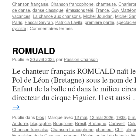
Chanson française
,
Chanson francophone
,
chanteuse
,
Charleroi
de danse
,
danse classique
,
émissions télé
,
France
,
Guy Mattéon
vacances
,
La chance aux chansons
,
Michel Jourdan
,
Michel Sa
Paris
,
Pascal Sevran
,
Patricia Lavila
,
première partie
,
spectacle
sur
cycliste
|
Commentaires fermés
LAVILA
Patricia
ROMUALD
Publié le
20 avril 2024
par
Passion Chanson
Le chanteur français ROMUALD naît le 
Pol de Léon (Bretagne) sous le nom de
Enfant de la balle né dans le milieu circa
directeur du cirque Figuier. Il est auss
→
Publié dans
bios
|
Marqué avec
12 mai
,
12 mai 2026
,
1938
,
5 m
Andorre
,
biographie
,
Bouglione
,
Brésil
,
Bretagne
,
Caravelli
,
Celu
Chanson française
,
Chanson francophone
,
chanteur
,
Chili
,
cirqu
Eurovision de la Chanson
,
crooner
,
Décès
,
enfant de la balle
,
Eu