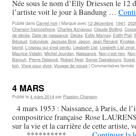
Née sous le nom d’Elly Driessen le 12
l’artiste voit le jour à Bandung …
Conti
Publié dans
Carnet noir
|
Marqué avec
12 décembre
,
1941
,
202
Chanson francophone
,
Charles Aznavour
,
Claude Bolling
,
Coupe
de décès
,
Date de naissance
,
Décès
,
Eddy Marnay
,
Edith Piaf
,
Bécaud
,
Indonésie
,
Jacques Brel
,
Japon
,
Jean Renard
,
Knokke
blond
,
L'oiseau qui s'est perdu
,
Liesbeth List
,
Liesbeth List zing
Maurice Vidalin
,
Michel Jourdan
,
Naissance
,
Non c'est rien
,
Non 
Barouh
,
Pierre Delanoë
,
Robert Nyel
,
Serge Gainsbourg
,
Soest
s
loin
,
Vivre pour vivre
,
Voyage de noces
|
Commentaires fermés
I
n
d
4 MARS
B
l
Publié le
4 mars 2014
par
Passion Chanson
c
4 mars 1953 : Naissance, à Paris, de l’i
L
L
compositrice française Rose LAURENS. 
e
sur la vie et la carrière de cette artist
d
. . . . ********** . . . . …
Continuer la 