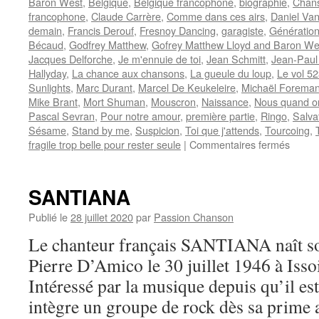
Baron West
,
Belgique
,
Belgique francophone
,
biographie
,
Chans
francophone
,
Claude Carrère
,
Comme dans ces airs
,
Daniel Va
demain
,
Francis Derouf
,
Fresnoy Dancing
,
garagiste
,
Génération 
Bécaud
,
Godfrey Matthew
,
Gofrey Matthew Lloyd and Baron We
Jacques Delforche
,
Je m'ennuie de toi
,
Jean Schmitt
,
Jean-Paul
Hallyday
,
La chance aux chansons
,
La gueule du loup
,
Le vol 5
Sunlights
,
Marc Durant
,
Marcel De Keukeleire
,
Michaël Forema
Mike Brant
,
Mort Shuman
,
Mouscron
,
Naissance
,
Nous quand o
Pascal Sevran
,
Pour notre amour
,
première partie
,
Ringo
,
Salva
Sésame
,
Stand by me
,
Suspicion
,
Toi que j'attends
,
Tourcoing
,
sur
fragile trop belle pour rester seule
|
Commentaires fermés
DELM
Jacky
SANTIANA
Publié le
28 juillet 2020
par
Passion Chanson
Le chanteur français SANTIANA naît sou
Pierre D’Amico le 30 juillet 1946 à Iss
Intéressé par la musique depuis qu’il est
intègre un groupe de rock dès sa prime 