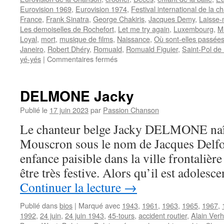
Eurovision 1969
,
Eurovision 1974
,
Festival international de la 
France
,
Frank Sinatra
,
George Chakiris
,
Jacques Demy
,
Laisse-
Les demoiselles de Rochefort
,
Let me try again
,
Luxembourg
,
M
Loyal
,
mort
,
musique de films
,
Naissance
,
Où sont-elles passée
Janeiro
,
Robert Dhéry
,
Romuald
,
Romuald Figuier
,
Saint-Pol de
sur
yé-yés
|
Commentaires fermés
ROMUALD
DELMONE Jacky
Publié le
17 juin 2023
par
Passion Chanson
Le chanteur belge Jacky DELMONE naît
Mouscron sous le nom de Jacques Delfor
enfance paisible dans la ville frontalièr
être très festive. Alors qu’il est adolesc
Continuer la lecture
→
Publié dans
bios
|
Marqué avec
1943
,
1961
,
1963
,
1965
,
1967
,
1992
,
24 juin
,
24 juin 1943
,
45-tours
,
accident routier
,
Alain Verh