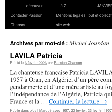
découvrir
à Z
JANVIE
Contacter Passion
Mentions légales : but et objecti
Chanson
site web
Michel Jourdan
Archives par mot-clé :
LAVILA Patricia
Publié le
6 février 2026
par
Passion Chanson
La chanteuse française Patricia LAVILA 
1957 à Oran, en Algérie, d’un père co
gendarmerie et d’une mère artiste au fo
l’indépendance de l’Algérie, Patricia qui
France et la …
Continuer la lecture
→
Publié dans
bios
|
Marqué avec
1957
,
23 février
,
23 février 1957