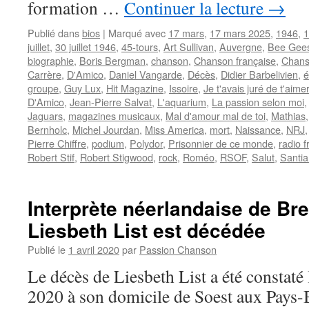
formation …
Continuer la lecture
→
Publié dans
bios
|
Marqué avec
17 mars
,
17 mars 2025
,
1946
,
1
juillet
,
30 juillet 1946
,
45-tours
,
Art Sullivan
,
Auvergne
,
Bee Gee
biographie
,
Boris Bergman
,
chanson
,
Chanson française
,
Chans
Carrère
,
D'Amico
,
Daniel Vangarde
,
Décès
,
Didier Barbelivien
,
é
groupe
,
Guy Lux
,
Hit Magazine
,
Issoire
,
Je t'avais juré de t'aimer
D'Amico
,
Jean-Pierre Salvat
,
L'aquarium
,
La passion selon moi
Jaguars
,
magazines musicaux
,
Mal d'amour mal de toi
,
Mathias
Bernholc
,
Michel Jourdan
,
Miss America
,
mort
,
Naissance
,
NRJ
Pierre Chiffre
,
podium
,
Polydor
,
Prisonnier de ce monde
,
radio f
Robert Stif
,
Robert Stigwood
,
rock
,
Roméo
,
RSOF
,
Salut
,
Santi
Interprète néerlandaise de Bre
Liesbeth List est décédée
Publié le
1 avril 2020
par
Passion Chanson
Le décès de Liesbeth List a été constaté
2020 à son domicile de Soest aux Pays-Ba