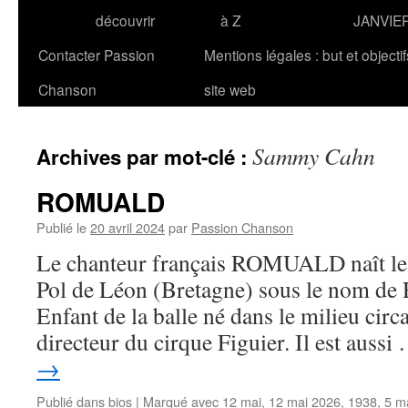
découvrir
à Z
JANVIE
Contacter Passion
Mentions légales : but et objecti
Chanson
site web
Sammy Cahn
Archives par mot-clé :
ROMUALD
Publié le
20 avril 2024
par
Passion Chanson
Le chanteur français ROMUALD naît le 
Pol de Léon (Bretagne) sous le nom de
Enfant de la balle né dans le milieu circa
directeur du cirque Figuier. Il est auss
→
Publié dans
bios
|
Marqué avec
12 mai
,
12 mai 2026
,
1938
,
5 m