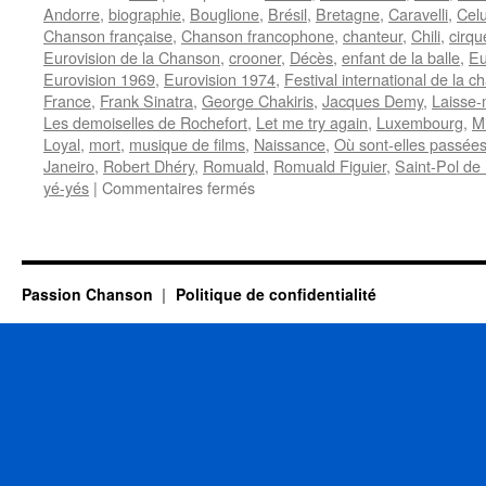
Andorre
,
biographie
,
Bouglione
,
Brésil
,
Bretagne
,
Caravelli
,
Celu
Chanson française
,
Chanson francophone
,
chanteur
,
Chili
,
cirqu
Eurovision de la Chanson
,
crooner
,
Décès
,
enfant de la balle
,
Eu
Eurovision 1969
,
Eurovision 1974
,
Festival international de la 
France
,
Frank Sinatra
,
George Chakiris
,
Jacques Demy
,
Laisse-
Les demoiselles de Rochefort
,
Let me try again
,
Luxembourg
,
M
Loyal
,
mort
,
musique de films
,
Naissance
,
Où sont-elles passée
Janeiro
,
Robert Dhéry
,
Romuald
,
Romuald Figuier
,
Saint-Pol de
sur
yé-yés
|
Commentaires fermés
ROMUALD
Passion Chanson
Politique de confidentialité