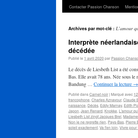
Contacter Passion Chanson
Mention
L’amour qu
Archives par mot-clé :
Interprète néerlandais
décédée
Publié le
1 avril 2020
par
Passion Chans
Le décès de Liesbeth List a été con
Bas. Elle avait 78 ans. Née sous le 
Bandung …
Continuer la lecture
→
Publié dans
Carnet noir
|
Marqué avec
12
francophone
,
Charles Aznavour
,
Claude B
naissance
,
Décès
,
Eddy Marnay
,
Edith Pi
Japon
,
Jean Renard
,
Knokke
,
L'amour qu'
Liesbeth List zingt Jacques Brel
,
Madame 
Non je ne regrette rien
,
Pays-Bas
,
Pierre
soleil exactement
,
Va t'en loin
,
Vivre pour 