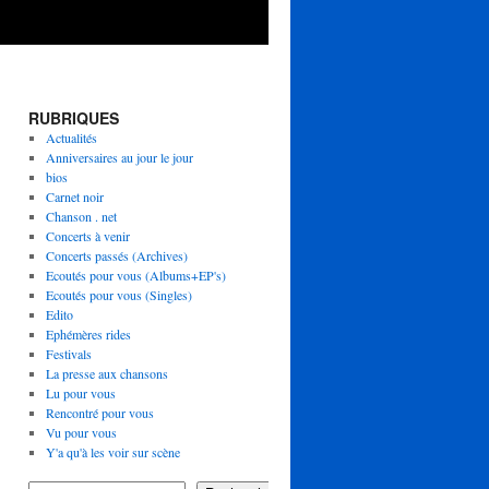
RUBRIQUES
Actualités
Anniversaires au jour le jour
bios
Carnet noir
Chanson . net
Concerts à venir
Concerts passés (Archives)
Ecoutés pour vous (Albums+EP's)
Ecoutés pour vous (Singles)
Edito
Ephémères rides
Festivals
La presse aux chansons
Lu pour vous
Rencontré pour vous
Vu pour vous
Y'a qu'à les voir sur scène