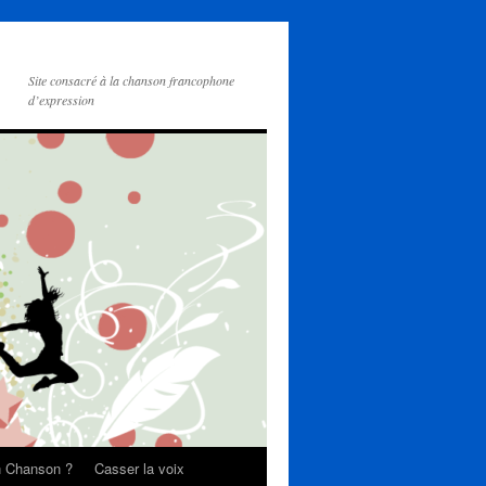
Site consacré à la chanson francophone
d’expression
on Chanson ?
Casser la voix