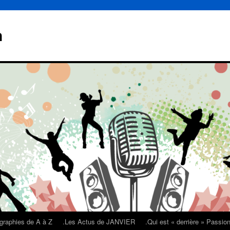
n
graphies de A à Z
.Les Actus de JANVIER
.Qui est « derrière » Passi