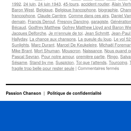
1992
,
24 juin
,
24 juin 1943
,
45-tours
,
accident routier
,
Alain Verh
Baron West
,
Belgique
,
Belgique francophone
,
biographie
,
Chans
francophone
,
Claude Carrère
,
Comme dans ces airs
,
Daniel Va
demain
,
Francis Derouf
,
Fresnoy Dancing
,
garagiste
,
Génération 
Bécaud
,
Godfrey Matthew
,
Gofrey Matthew Lloyd and Baron We
Jacques Delforche
,
Je m'ennuie de toi
,
Jean Schmitt
,
Jean-Paul
Hallyday
,
La chance aux chansons
,
La gueule du loup
,
Le vol 5
Sunlights
,
Marc Durant
,
Marcel De Keukeleire
,
Michaël Forema
Mike Brant
,
Mort Shuman
,
Mouscron
,
Naissance
,
Nous quand o
Pascal Sevran
,
Pour notre amour
,
première partie
,
Ringo
,
Salva
Sésame
,
Stand by me
,
Suspicion
,
Toi que j'attends
,
Tourcoing
,
sur
fragile trop belle pour rester seule
|
Commentaires fermés
DELM
Jacky
Passion Chanson
Politique de confidentialité