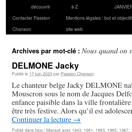
découvrir
à Z
JANVIE
Contacter Passion
Mentions légales : but et objecti
Chanson
site web
Nous quand on 
Archives par mot-clé :
DELMONE Jacky
Publié le
17 juin 2023
par
Passion Chanson
Le chanteur belge Jacky DELMONE naît
Mouscron sous le nom de Jacques Delfor
enfance paisible dans la ville frontalièr
être très festive. Alors qu’il est adolesc
Continuer la lecture
→
Publié dans
bios
|
Marqué avec
1943
,
1961
,
1963
,
1965
,
1967
,