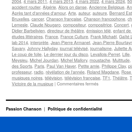
2004
,
4 mars 2011
,
4 mars 2013
,
4 mars 2022
,
4 mars 2024
,
50
accident routier
,
Algérie
,
Alors on danse
,
Ancienne Belgique
,
An
Après tant d'années d'amour
,
Arte
,
auteur
,
auteure
,
Bernard Est
Bruxelles
,
cancer
,
Chanson française
,
Chanson francophone
,
ch
Lemesle
,
Claude Nougaro
,
compositeur
,
compositrice
,
Concert
,
Didier Barbelivien
,
directeur de théâtre
,
émission télé
,
enfant de 
études littéraires
,
France
,
France Culture
,
Frank Michaël
,
Gaîté 
lab 2014
,
interprète
,
Jean-Pierre Armanet
,
Jean-Pierre Bourtay
Savary
,
Johnny Hallyday
,
journal télévisé
,
journalisme
,
Juliette 
Le coup de folie
,
Le dernier jour du disco
,
Levallois-Perret
,
Lille
,
Meysieu
,
Michel Jourdan
,
Michel Mallory
,
moustache
,
Multitude
,
des Sports
,
Paris
,
Paul Van Haver
,
Petite amie
,
Philippe Clay
,
pi
professeur
,
radio
,
révélation de l'année
,
Roland Magdane
,
Rose
musiques noires
,
télévision
,
télévision française
,
TF1
,
Théâtre
,
T
sur
Victoire de la musique
|
Commentaires fermés
4
MARS
Passion Chanson
Politique de confidentialité