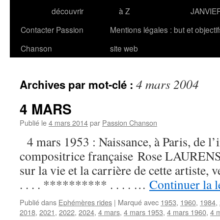
découvrir
à Z
JANVIE
Contacter Passion
Mentions légales : but et objecti
Chanson
site web
4 mars 2004
Archives par mot-clé :
4 MARS
Publié le
4 mars 2014
par
Passion Chanson
4 mars 1953 : Naissance, à Paris, de l’i
compositrice française Rose LAURENS. 
sur la vie et la carrière de cette artist
. . . . ********** . . . . …
Continuer la 
Publié dans
Ephémères rides
|
Marqué avec
1953
,
1960
,
1984
,
2018
,
2021
,
2022
,
2024
,
4 mars
,
4 mars 1953
,
4 mars 1960
,
4 