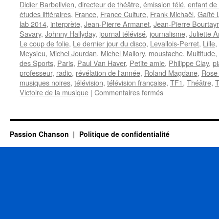
Didier Barbelivien
,
directeur de théâtre
,
émission télé
,
enfant de 
études littéraires
,
France
,
France Culture
,
Frank Michaël
,
Gaîté 
lab 2014
,
interprète
,
Jean-Pierre Armanet
,
Jean-Pierre Bourtay
Savary
,
Johnny Hallyday
,
journal télévisé
,
journalisme
,
Juliette 
Le coup de folie
,
Le dernier jour du disco
,
Levallois-Perret
,
Lille
,
Meysieu
,
Michel Jourdan
,
Michel Mallory
,
moustache
,
Multitude
,
des Sports
,
Paris
,
Paul Van Haver
,
Petite amie
,
Philippe Clay
,
pi
professeur
,
radio
,
révélation de l'année
,
Roland Magdane
,
Rose
musiques noires
,
télévision
,
télévision française
,
TF1
,
Théâtre
,
T
sur
Victoire de la musique
|
Commentaires fermés
4
MARS
Passion Chanson
Politique de confidentialité