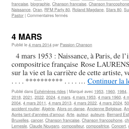
française
,
biographie
,
Chanson française
,
Chanson francophon
Naissance
,
Oran
,
RFM Party 80
,
Roland Magdane
,
Stars 80
,
Su
sur
Pastor
|
Commentaires fermés
PASTOR
Thierry
4 MARS
Publié le
4 mars 2014
par
Passion Chanson
4 mars 1953 : Naissance, à Paris, de l’i
compositrice française Rose LAURENS. 
sur la vie et la carrière de cette artist
. . . . ********** . . . . …
Continuer la 
Publié dans
Ephémères rides
|
Marqué avec
1953
,
1960
,
1984
,
2018
,
2021
,
2022
,
2024
,
4 mars
,
4 mars 1953
,
4 mars 1960
,
4 
2004
,
4 mars 2011
,
4 mars 2013
,
4 mars 2022
,
4 mars 2024
,
50
accident routier
,
Algérie
,
Alors on danse
,
Ancienne Belgique
,
An
Après tant d'années d'amour
,
Arte
,
auteur
,
auteure
,
Bernard Est
Bruxelles
,
cancer
,
Chanson française
,
Chanson francophone
,
ch
Lemesle
,
Claude Nougaro
,
compositeur
,
compositrice
,
Concert
,