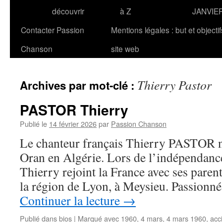
découvrir
à Z
JANVIE
Contacter Passion
Mentions légales : but et objecti
Chanson
site web
Thierry Pastor
Archives par mot-clé :
PASTOR Thierry
Publié le
14 février 2026
par
Passion Chanson
Le chanteur français Thierry PASTOR na
Oran en Algérie. Lors de l’indépendanc
Thierry rejoint la France avec ses parent
la région de Lyon, à Meysieu. Passion
Continuer la lecture
→
Publié dans
bios
|
Marqué avec
1960
,
4 mars
,
4 mars 1960
,
acc