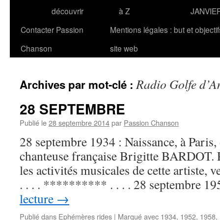
découvrir
à Z
JANVIE
Contacter Passion
Mentions légales : but et objecti
Chanson
site web
Radio Golfe d’
Archives par mot-clé :
28 SEPTEMBRE
Publié le
28 septembre 2014
par
Passion Chanson
28 septembre 1934 : Naissance, à Paris, d
chanteuse française Brigitte BARDOT. P
les activités musicales de cette artiste
. . . . ********** . . . . 28 septembre 
lecture
→
Publié dans
Ephémères rides
|
Marqué avec
1934
,
1952
,
1958
,