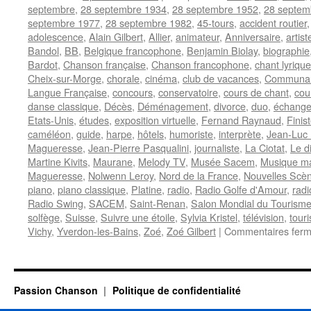
septembre
,
28 septembre 1934
,
28 septembre 1952
,
28 septem
septembre 1977
,
28 septembre 1982
,
45-tours
,
accident routier
adolescence
,
Alain Gilbert
,
Allier
,
animateur
,
Anniversaire
,
artis
Bandol
,
BB
,
Belgique francophone
,
Benjamin Biolay
,
biographie
Bardot
,
Chanson française
,
Chanson francophone
,
chant lyrique
Cheix-sur-Morge
,
chorale
,
cinéma
,
club de vacances
,
Communaut
Langue Française
,
concours
,
conservatoire
,
cours de chant
,
cou
danse classique
,
Décès
,
Déménagement
,
divorce
,
duo
,
échange
Etats-Unis
,
études
,
exposition virtuelle
,
Fernand Raynaud
,
Finis
caméléon
,
guide
,
harpe
,
hôtels
,
humoriste
,
interprète
,
Jean-Luc
Magueresse
,
Jean-Pierre Pasqualini
,
journaliste
,
La Ciotat
,
Le d
Martine Kivits
,
Maurane
,
Melody TV
,
Musée Sacem
,
Musique m
Magueresse
,
Nolwenn Leroy
,
Nord de la France
,
Nouvelles Scè
piano
,
piano classique
,
Platine
,
radio
,
Radio Golfe d'Amour
,
radi
Radio Swing
,
SACEM
,
Saint-Renan
,
Salon Mondial du Tourisme
solfège
,
Suisse
,
Suivre une étoile
,
Sylvia Kristel
,
télévision
,
tour
Vichy
,
Yverdon-les-Bains
,
Zoé
,
Zoé Gilbert
|
Commentaires fer
Passion Chanson
Politique de confidentialité