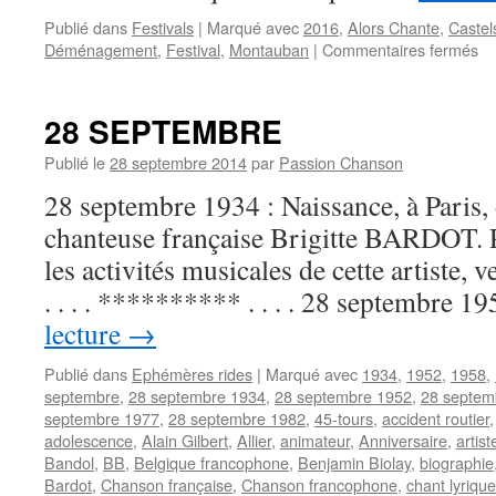
Publié dans
Festivals
|
Marqué avec
2016
,
Alors Chante
,
Castel
su
Déménagement
,
Festival
,
Montauban
|
Commentaires fermés
Le
fes
Al
28 SEPTEMBRE
Ch
qu
Publié le
28 septembre 2014
par
Passion Chanson
Mo
28 septembre 1934 : Naissance, à Paris, d
po
Ca
chanteuse française Brigitte BARDOT. P
(F
les activités musicales de cette artiste
. . . . ********** . . . . 28 septembre 
lecture
→
Publié dans
Ephémères rides
|
Marqué avec
1934
,
1952
,
1958
,
septembre
,
28 septembre 1934
,
28 septembre 1952
,
28 septem
septembre 1977
,
28 septembre 1982
,
45-tours
,
accident routier
adolescence
,
Alain Gilbert
,
Allier
,
animateur
,
Anniversaire
,
artis
Bandol
,
BB
,
Belgique francophone
,
Benjamin Biolay
,
biographie
Bardot
,
Chanson française
,
Chanson francophone
,
chant lyrique