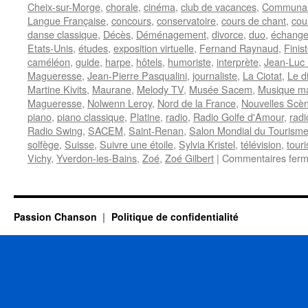
Cheix-sur-Morge
,
chorale
,
cinéma
,
club de vacances
,
Communaut
Langue Française
,
concours
,
conservatoire
,
cours de chant
,
cou
danse classique
,
Décès
,
Déménagement
,
divorce
,
duo
,
échange
Etats-Unis
,
études
,
exposition virtuelle
,
Fernand Raynaud
,
Finis
caméléon
,
guide
,
harpe
,
hôtels
,
humoriste
,
interprète
,
Jean-Luc
Magueresse
,
Jean-Pierre Pasqualini
,
journaliste
,
La Ciotat
,
Le d
Martine Kivits
,
Maurane
,
Melody TV
,
Musée Sacem
,
Musique m
Magueresse
,
Nolwenn Leroy
,
Nord de la France
,
Nouvelles Scè
piano
,
piano classique
,
Platine
,
radio
,
Radio Golfe d'Amour
,
radi
Radio Swing
,
SACEM
,
Saint-Renan
,
Salon Mondial du Tourisme
solfège
,
Suisse
,
Suivre une étoile
,
Sylvia Kristel
,
télévision
,
tour
Vichy
,
Yverdon-les-Bains
,
Zoé
,
Zoé Gilbert
|
Commentaires fer
Passion Chanson
Politique de confidentialité