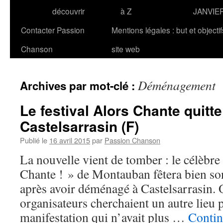
découvrir
à Z
JANVIE
Contacter Passion
Mentions légales : but et objecti
Chanson
site web
Déménagement
Archives par mot-clé :
Le festival Alors Chante quit
Castelsarrasin (F)
Publié le
16 avril 2015
par
Passion Chanson
La nouvelle vient de tomber : le célèbre 
Chante ! » de Montauban fêtera bien so
après avoir déménagé à Castelsarrasin. O
organisateurs cherchaient un autre lieu 
manifestation qui n’avait plus …
Contin