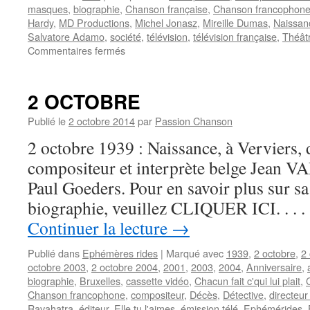
masques
,
biographie
,
Chanson française
,
Chanson francophon
Hardy
,
MD Productions
,
Michel Jonasz
,
Mireille Dumas
,
Naissan
Salvatore Adamo
,
société
,
télévision
,
télévision française
,
Théât
sur
Commentaires fermés
DUMAS
Mireille
2 OCTOBRE
Publié le
2 octobre 2014
par
Passion Chanson
2 octobre 1939 : Naissance, à Verviers, d
compositeur et interprète belge Jean 
Paul Goeders. Pour en savoir plus sur sa 
biographie, veuillez CLIQUER ICI. . .
Continuer la lecture
→
Publié dans
Ephémères rides
|
Marqué avec
1939
,
2 octobre
,
2
octobre 2003
,
2 octobre 2004
,
2001
,
2003
,
2004
,
Anniversaire
,
biographie
,
Bruxelles
,
cassette vidéo
,
Chacun fait c'qui lui plait
,
Chanson francophone
,
compositeur
,
Décès
,
Détective
,
directeur 
Ravahatra
,
éditeur
,
Elle tu l'aimes
,
émission télé
,
Ephémérides
,