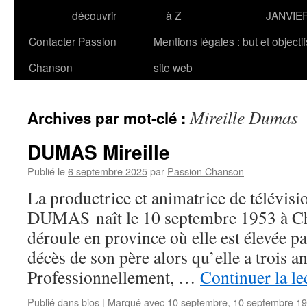
découvrir
à Z
JANVIE
Contacter Passion
Mentions légales : but et objecti
Chanson
site web
Mireille Dumas
Archives par mot-clé :
DUMAS Mireille
Publié le
6 septembre 2025
par
Passion Chanson
La productrice et animatrice de télévisi
DUMAS naît le 10 septembre 1953 à Cha
déroule en province où elle est élevée pa
décès de son père alors qu’elle a trois an
Professionnellement, …
Continuer la le
Publié dans
bios
|
Marqué avec
10 septembre
,
10 septembre 1