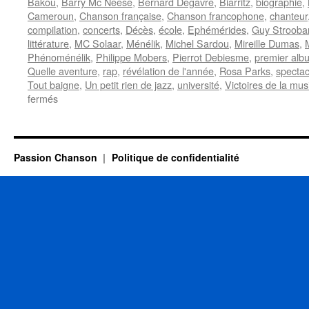
Bakou
,
Barry Mc Neese
,
Bernard Degavre
,
Biarritz
,
biographie
,
Cameroun
,
Chanson française
,
Chanson francophone
,
chanteur
compilation
,
concerts
,
Décès
,
école
,
Ephémérides
,
Guy Strooba
littérature
,
MC Solaar
,
Ménélik
,
Michel Sardou
,
Mireille Dumas
,
Phénoménélik
,
Philippe Mobers
,
Pierrot Debiesme
,
premier alb
Quelle aventure
,
rap
,
révélation de l'année
,
Rosa Parks
,
spectac
Tout baigne
,
Un petit rien de jazz
,
université
,
Victoires de la mu
sur
fermés
10
SEPTEMBRE
Passion Chanson
Politique de confidentialité