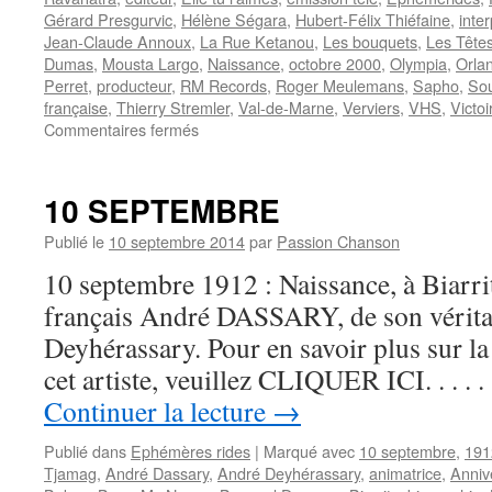
Gérard Presgurvic
,
Hélène Ségara
,
Hubert-Félix Thiéfaine
,
inte
Jean-Claude Annoux
,
La Rue Ketanou
,
Les bouquets
,
Les Tête
Dumas
,
Mousta Largo
,
Naissance
,
octobre 2000
,
Olympia
,
Orla
Perret
,
producteur
,
RM Records
,
Roger Meulemans
,
Sapho
,
So
française
,
Thierry Stremler
,
Val-de-Marne
,
Verviers
,
VHS
,
Victo
sur
Commentaires fermés
2
OCTOBRE
10 SEPTEMBRE
Publié le
10 septembre 2014
par
Passion Chanson
10 septembre 1912 : Naissance, à Biarri
français André DASSARY, de son vérit
Deyhérassary. Pour en savoir plus sur la 
cet artiste, veuillez CLIQUER ICI. . . .
Continuer la lecture
→
Publié dans
Ephémères rides
|
Marqué avec
10 septembre
,
191
Tjamag
,
André Dassary
,
André Deyhérassary
,
animatrice
,
Anniv