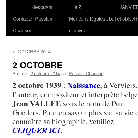
découvrir
à Z
JANVIE
Contacter Passion
Mentions légales : but et objecti
Chanson
site web
←
OCTOBRE 2014
2 OCTOBRE
Publié le
2 octobre 2014
par
Passion Chanson
2 octobre 1939
Naissance
:
, à Verviers
l’auteur, compositeur et interprète belge
Jean VALLEE
sous le nom de Paul
Goeders. Pour en savoir plus sur sa vie e
connaître sa biographie, veuillez
CLIQUER ICI
.