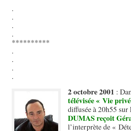
.
.
.
.
**********
.
.
.
.
2 octobre 2001
: Da
télévisée « Vie priv
diffusée à 20h55 sur
DUMAS reçoit Gé
l’interprète de « Dét