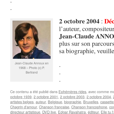
.
.
2 octobre 2004
Déc
:
l’auteur, compositeur
Jean-Claude ANN
plus sur son parcours
sa biographie, veuill
.
Jean-Claude Annoux en
1968 – Photo (c) P.
.
Bertrand
.
Ce contenu a été publié dans
Ephémères rides
, avec comme mo
octobre 1939
,
2 octobre 2001
,
2 octobre 2003
,
2 octobre 2004
,
artistes belges
,
auteur
,
Belgique
,
biographie
,
Bruxelles
,
cassette
Chagrin d'amour
,
Chanson française
,
Chanson francophone
,
co
directeur artistique
,
DVD live
,
Edgar Ravahatra
,
éditeur
,
Elle tu 