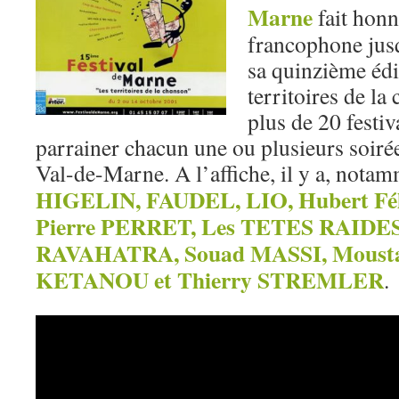
Marne
fait honn
francophone jus
sa quinzième édit
territoires de la
plus de 20 festiva
parrainer chacun une ou plusieurs soirée
Val-de-Marne. A l’affiche, il y a, nota
HIGELIN, FAUDEL, LIO, Hubert Fé
Pierre PERRET, Les TETES RAIDES
RAVAHATRA, Souad MASSI, Moust
KETANOU et Thierry STREMLER
.