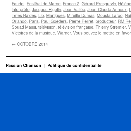
Faudel
,
FestiVal de Marne
,
France 2
,
Gérard Presgurvic
,
Hélèn
interprète
,
Jacques Higelin
,
Jean Vallée
,
Jean-Claude Annoux
,
Têtes Raides
,
Lio
,
Martigues
,
Mireille Dumas
,
Mousta Largo
,
Na
Orlando
,
Paris
,
Paul Goeders
,
Pierre Perret
,
producteur
,
RM Re
Souad Massi
,
télévision
,
télévision française
,
Thierry Stremler
,
V
Victoires de la musique
,
Warner
. Vous pouvez le mettre en favo
←
OCTOBRE 2014
Passion Chanson
Politique de confidentialité