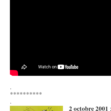
.
**********
.
2 octobre 2001