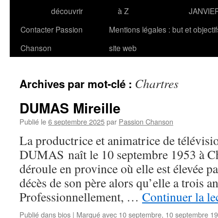
découvrir
à Z
JANVIE
Contacter Passion
Mentions légales : but et objecti
Chanson
site web
Chartres
Archives par mot-clé :
DUMAS Mireille
Publié le
6 septembre 2025
par
Passion Chanson
La productrice et animatrice de télévisi
DUMAS naît le 10 septembre 1953 à Cha
déroule en province où elle est élevée pa
décès de son père alors qu’elle a trois an
Professionnellement, …
Continuer la le
Publié dans
bios
|
Marqué avec
10 septembre
,
10 septembre 1