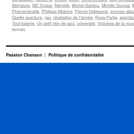
littérature
,
MC Solaar
,
Ménélik
,
Michel Sardou
,
Mireille Dumas
,
Phénoménélik
,
Philippe Mobers
,
Pierrot Debiesme
,
premier alb
Quelle aventure
,
rap
,
révélation de l'année
,
Rosa Parks
,
spectac
Tout baigne
,
Un petit rien de jazz
,
université
,
Victoires de la mu
sur
fermés
10
SEPTEMBRE
Passion Chanson
Politique de confidentialité