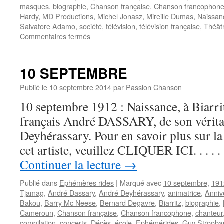
masques
,
biographie
,
Chanson française
,
Chanson francophon
Hardy
,
MD Productions
,
Michel Jonasz
,
Mireille Dumas
,
Naissan
Salvatore Adamo
,
société
,
télévision
,
télévision française
,
Théât
sur
Commentaires fermés
DUMAS
Mireille
10 SEPTEMBRE
Publié le
10 septembre 2014
par
Passion Chanson
10 septembre 1912 : Naissance, à Biarri
français André DASSARY, de son vérit
Deyhérassary. Pour en savoir plus sur la 
cet artiste, veuillez CLIQUER ICI. . . .
Continuer la lecture
→
Publié dans
Ephémères rides
|
Marqué avec
10 septembre
,
191
Tjamag
,
André Dassary
,
André Deyhérassary
,
animatrice
,
Anniv
Bakou
,
Barry Mc Neese
,
Bernard Degavre
,
Biarritz
,
biographie
,
Cameroun
,
Chanson française
,
Chanson francophone
,
chanteur
compilation
,
concerts
,
Décès
,
école
,
Ephémérides
,
Guy Strooba