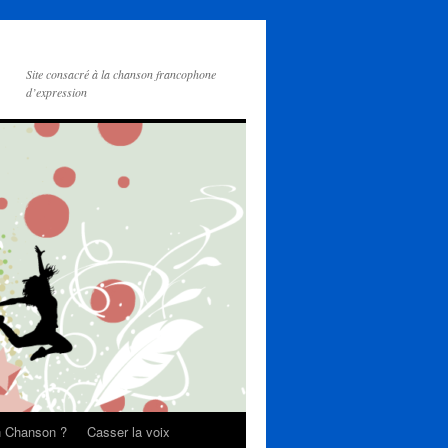
Site consacré à la chanson francophone
d’expression
on Chanson ?
Casser la voix