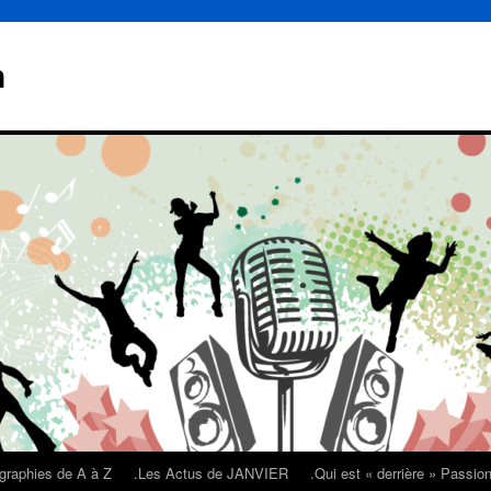
n
graphies de A à Z
.Les Actus de JANVIER
.Qui est « derrière » Passi