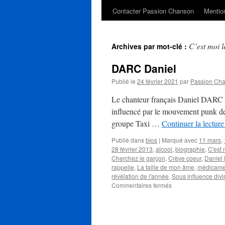
Contacter Passion Chanson
Mention
C’est moi l
Archives par mot-clé :
DARC Daniel
Publié le
24 février 2021
par
Passion Ch
Le chanteur français Daniel DARC n
influencé par le mouvement punk de 
groupe Taxi …
Continuer la lectur
Publié dans
bios
|
Marqué avec
11 mars
,
28 février 2013
,
alcool
,
biographie
,
C'est 
Cherchez le garçon
,
Crève coeur
,
Daniel
rappelle
,
La taille de mon âme
,
médicame
révélation de l'année
,
Sous influence divi
sur
Commentaires fermés
DARC
Daniel