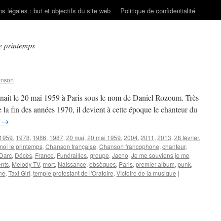
s légales : but et objectifs du site web
Politique de confidentialité
e printemps
anson
aît le 20 mai 1959 à Paris sous le nom de Daniel Rozoum. Très
la fin des années 1970, il devient à cette époque le chanteur du
e
→
1959
,
1978
,
1986
,
1987
,
20 mai
,
20 mai 1959
,
2004
,
2011
,
2013
,
28 février
,
moi le printemps
,
Chanson française
,
Chanson francophone
,
chanteur
,
 Darc
,
Décès
,
France
,
Funérailles
,
groupe
,
Jacno
,
Je me souviens je me
nts
,
Melody TV
,
mort
,
Naissance
,
obsèques
,
Paris
,
premier album
,
punk
,
ne
,
Taxi Girl
,
temple protestant de l'Oratoire
,
Victoire de la musique
|