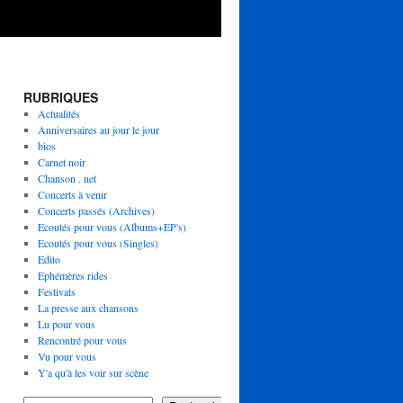
RUBRIQUES
Actualités
Anniversaires au jour le jour
bios
Carnet noir
Chanson . net
Concerts à venir
Concerts passés (Archives)
Ecoutés pour vous (Albums+EP's)
Ecoutés pour vous (Singles)
Edito
Ephémères rides
Festivals
La presse aux chansons
Lu pour vous
Rencontré pour vous
Vu pour vous
Y'a qu'à les voir sur scène