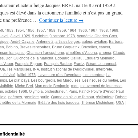
éalisateur et acteur belge Jacques BREL naît le 8 avril 1929 à
ues est élevé dans la cartonnerie familiale et n’est pas un grand
ême une préférence …
Continuer la lecture
→
50
,
1953
,
1954
,
1956
,
1957
,
1958
,
1959
,
1964
,
1966
,
1967
,
1968
,
1969
,
 avril
,
8 avril 1929
,
9 octobre
,
9 octobre 1978
,
Académie Charles-Cros
,
gique
,
André Cayatte
,
Antenne 2
,
artistes belges
,
auteur
,
aviation
,
Barbara
,
en
,
Bobino
,
Brèves rencontres
,
Bruno Coquatrix
,
Bruxelles
,
cancer
,
nson française
,
Chanson francophone
,
cimetière d'Atuona
,
cinéma
,
Claude
ès
,
Don Quichotte de la Mancha
,
Edouard Caillau
,
Edouard Molinaro
,
is Veber
,
François Pignon
,
François Rauber
,
Frantz
,
Gérard Jouannest
,
 Oa
,
îles Marquises
,
INA
,
Institut National de l'Audiovisuel
,
interprète
,
l télévisé
,
juillet 1978
,
L'aventure c'est l'aventure
,
L'emmerdeur
,
La
temps
,
Le plat pays
,
Les bourgeois
,
les Marquises
,
Les risques du métier
,
Les
Mathilde
,
Miche Brel
,
Mon oncle Benjamin
,
mort
,
mouvement de jeunesse
,
um
,
octobre 1968
,
Olympia
,
orchestrateur
,
Paris
,
Patrick Poivre d'Arvor
,
Paul
ilote
,
poèmes
,
première partie
,
Quand on n'a que l'amour
,
réalisateur
,
Robert
théâtre de la Monnaie
,
théâtre des trois baudets
,
Thérèse Michielsen
,
USA
|
nfidentialité