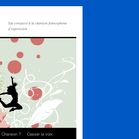
Site consacré à la chanson francophone
d’expression
on Chanson ?
Casser la voix