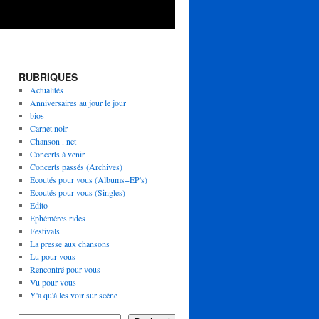
RUBRIQUES
Actualités
Anniversaires au jour le jour
bios
Carnet noir
Chanson . net
Concerts à venir
Concerts passés (Archives)
Ecoutés pour vous (Albums+EP's)
Ecoutés pour vous (Singles)
Edito
Ephémères rides
Festivals
La presse aux chansons
Lu pour vous
Rencontré pour vous
Vu pour vous
Y'a qu'à les voir sur scène