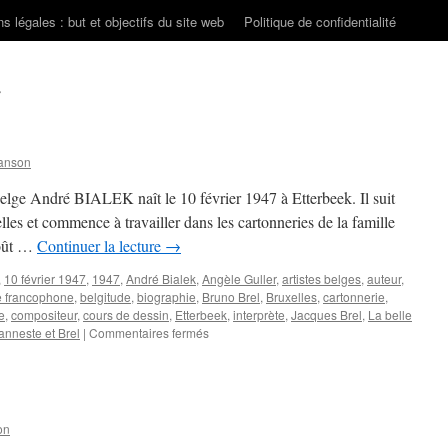
s légales : but et objectifs du site web
Politique de confidentialité
e
anson
belge André BIALEK naît le 10 février 1947 à Etterbeek. Il suit
les et commence à travailler dans les cartonneries de la famille
coût …
Continuer la lecture
→
,
10 février 1947
,
1947
,
André Bialek
,
Angèle Guller
,
artistes belges
,
auteur
,
e francophone
,
belgitude
,
biographie
,
Bruno Brel
,
Bruxelles
,
cartonnerie
,
e
,
compositeur
,
cours de dessin
,
Etterbeek
,
interprète
,
Jacques Brel
,
La belle
sur
anneste et Brel
|
Commentaires fermés
BIALEK
André
on