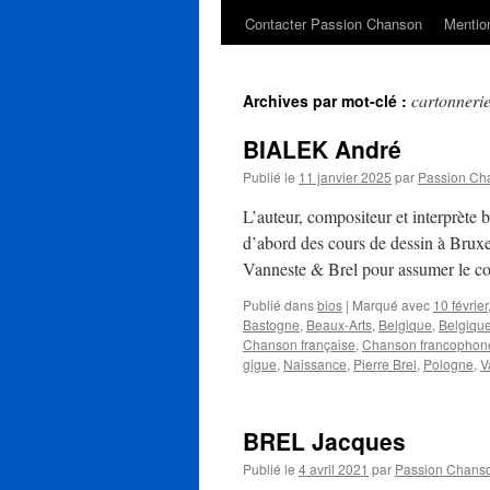
Contacter Passion Chanson
Mention
cartonneri
Archives par mot-clé :
BIALEK André
Publié le
11 janvier 2025
par
Passion Ch
L’auteur, compositeur et interprète 
d’abord des cours de dessin à Bruxel
Vanneste & Brel pour assumer le 
Publié dans
bios
|
Marqué avec
10 février
Bastogne
,
Beaux-Arts
,
Belgique
,
Belgiqu
Chanson française
,
Chanson francophon
gigue
,
Naissance
,
Pierre Brel
,
Pologne
,
V
BREL Jacques
Publié le
4 avril 2021
par
Passion Chans