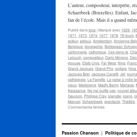
L’auteur, compositeur, interprète, r
Schaerbeek (Bruxelles). Enfant, Jacq
fan de l’école. Mais il a quand m
Publié dans
bios
|
Marqué avec
1929
,
19
1971
,
1973
,
1974
,
1977
,
1978
,
78-tours
,
8
acteur
,
adieux
,
Amsterdam
,
Ancienne Bel
Belgique
,
biographie
,
Bobbejaan Schoep
cartonnerie
,
catholique
,
Ces gens-là
,
Cha
Lelouch
,
compositeur
,
Dario Moreno
,
Déc
épouse
,
Etats-Unis
,
Far West
,
films
,
Franc
Grand Jacques
,
Grand-Prix
,
guitare
,
Hiva
Jacques Brel
,
Jacques Canetti
,
Jef
,
journa
cathédrale
,
La Fanette
,
La valse à mille 
vieux
,
Madeleine
,
Madly Bamy
,
Mariage
,
Naissance
,
Ne me quitte pas
,
nouvel alb
Gauguin
,
Philippe Clay
,
pianiste
,
piano
,
p
Manuel
,
Schaerbeek
,
spectacle
,
Théâtre
,
sur
Commentaires fermés
BREL
Jacques
Passion Chanson
Politique de co