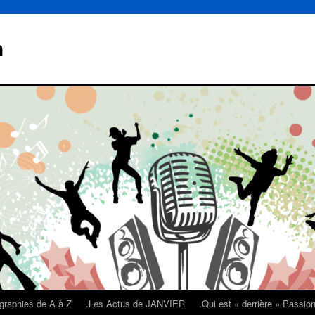
n
graphies de A à Z
.Les Actus de JANVIER
.Qui est « derrière » Passi