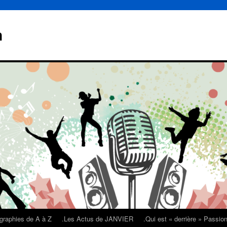
n
graphies de A à Z
.Les Actus de JANVIER
.Qui est « derrière » Passi