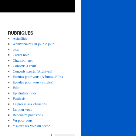
RUBRIQUES
Actualités
Anniversaires au jour le jour
bios
Carnet noir
Chanson . net
Concerts à venir
Concerts passés (Archives)
Ecoutés pour vous (Albums+EP's)
Ecoutés pour vous (Singles)
Edito
Ephémères rides
Festivals
La presse aux chansons
Lu pour vous
Rencontré pour vous
Vu pour vous
Y'a qu'à les voir sur scène