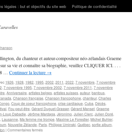
s légales : but et objectifs du site web
Politique de confidentialité
Caravelles
Chanson
lington, du chanteur et auteur-compositeur néo-zélandais Graeme
 sa vie et connaître sa biographie, veuillez CLIQUER ICI. . . .
928 …
Continuer la lecture
→
vec
1926
,
1928
,
1982
,
1995
,
2002
,
2011
,
2022
,
7 novembre
,
7 novembre
2
,
7 novembre 1995
,
7 novembre 2002
,
7 novembre 2011
,
7 novembre
tre
,
Anniversaire
,
artistes belges
,
artistes suisses
,
auteur
,
bantous
,
Canada
,
Chanson française
,
Chanson francophone
,
chanteur
,
Charles
Congo
,
Coup de coeur francophone
,
crise cardiaque
,
Cuba
,
Décès
,
tival
,
Fou peut-être
,
Gérard Duguet-Grasser
,
Gérard Manset
,
Graeme
n-Loup Dabadie
,
Jérôme Mardaga
,
Jéronimo
,
Julien Clerc
,
Julien Doré
,
,
Lausanne
,
Ma femme me trompe
,
Maxime Le Forestier
,
Michel Buhler
,
lbum
,
Nouvelle-Zélande
,
Paris
,
Philippe Uminski
,
Québec
,
sortie album
,
sur
ton
|
Commentaires fermés