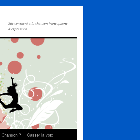
Site consacré à la chanson francophone
d’expression
on Chanson ?
Casser la voix