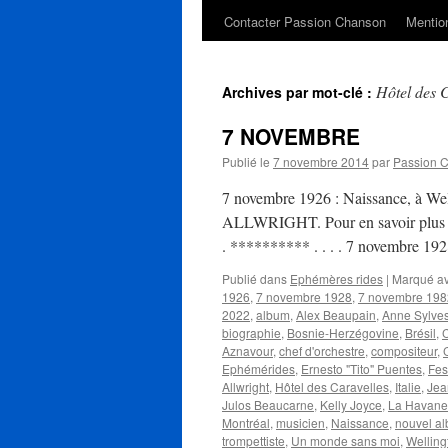
Contacter Passion Chanson
Mention
Hôtel des 
Archives par mot-clé :
7 NOVEMBRE
Publié le
7 novembre 2014
par
Passion 
7 novembre 1926 : Naissance, à Wel
ALLWRIGHT. Pour en savoir plus sur
. ********** . . . . 7 novembre 1
Publié dans
Ephémères rides
|
Marqué a
1926
,
7 novembre 1928
,
7 novembre 198
2022
,
album
,
Alex Beaupain
,
Anne Sylves
biographie
,
Bosnie-Herzégovine
,
Brésil
,
Aznavour
,
chef d'orchestre
,
compositeur
,
Ephémérides
,
Ernesto "Tito" Puentes
,
Fes
Allwright
,
Hôtel des Caravelles
,
Italie
,
Jea
Julos Beaucarne
,
Kelly Joyce
,
La Havane
Montréal
,
musicien
,
Naissance
,
nouvel a
trompettiste
,
Un monde sans moi
,
Welling