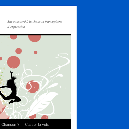
Site consacré à la chanson francophone
d’expression
on Chanson ?
Casser la voix