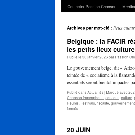
Contacter Passion Chanson
Mention
lieux cultur
Archives par mot-clé :
Belgique : la FACIR ré
les petits lieux culture
Publié le
30 janvier 2026
par
Passion Ch
Le gouvernement belge, dit « Arizon
teintée de « socialisme à la flaman
essentiels seront bientôt impactés p
Publié dans
Actualités
|
Marqué avec
202
Chanson francophone
,
concerts
,
culture
,
Réunis
,
Festivals
,
fiscalité
,
gouvernement
sur
fermés
Belgique
:
la
20 JUIN
FACIR