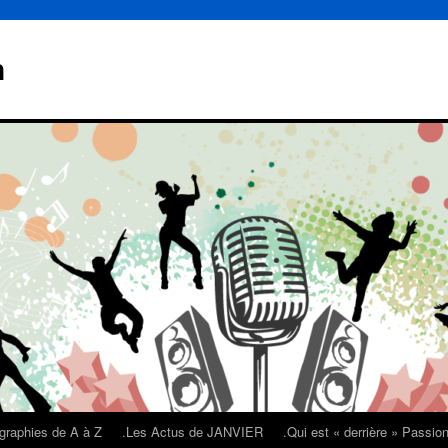
n
graphies de A à Z
.Les Actus de JANVIER
.Qui est « derrière » Passi