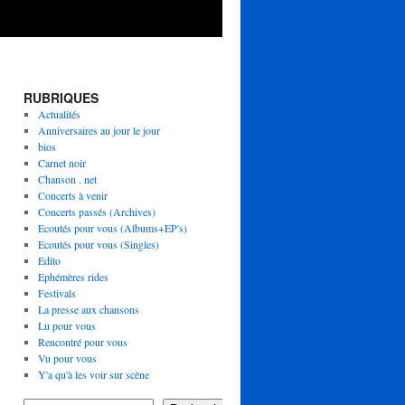
RUBRIQUES
Actualités
Anniversaires au jour le jour
bios
Carnet noir
Chanson . net
Concerts à venir
Concerts passés (Archives)
Ecoutés pour vous (Albums+EP's)
Ecoutés pour vous (Singles)
Edito
Ephémères rides
Festivals
La presse aux chansons
Lu pour vous
Rencontré pour vous
Vu pour vous
Y'a qu'à les voir sur scène