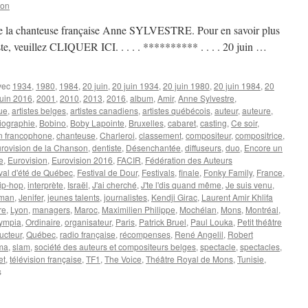
son
 de la chanteuse française Anne SYLVESTRE. Pour en savoir plus
tiste, veuillez CLIQUER ICI. . . . . ********** . . . . 20 juin …
vec
1934
,
1980
,
1984
,
20 juin
,
20 juin 1934
,
20 juin 1980
,
20 juin 1984
,
20
juin 2016
,
2001
,
2010
,
2013
,
2016
,
album
,
Amir
,
Anne Sylvestre
,
rue
,
artistes belges
,
artistes canadiens
,
artistes québécois
,
auteur
,
auteure
,
iographie
,
Bobino
,
Boby Lapointe
,
Bruxelles
,
cabaret
,
casting
,
Ce soir
,
 francophone
,
chanteuse
,
Charleroi
,
classement
,
compositeur
,
compositrice
,
rovision de la Chanson
,
dentiste
,
Désenchantée
,
diffuseurs
,
duo
,
Encore un
e
,
Eurovision
,
Eurovision 2016
,
FACIR
,
Fédération des Auteurs
val d'été de Québec
,
Festival de Dour
,
Festivals
,
finale
,
Fonky Family
,
France
,
ip-hop
,
interprète
,
Israël
,
J'ai cherché
,
J'te l'dis quand même
,
Je suis venu
,
dman
,
Jenifer
,
jeunes talents
,
journalistes
,
Kendji Girac
,
Laurent Amir Khlifa
re
,
Lyon
,
managers
,
Maroc
,
Maximilien Philippe
,
Mochélan
,
Mons
,
Montréal
,
ympia
,
Ordinaire
,
organisateur
,
Paris
,
Patrick Bruel
,
Paul Louka
,
Petit théâtre
ucteur
,
Québec
,
radio française
,
récompenses
,
René Angelil
,
Robert
ma
,
slam
,
société des auteurs et compositeurs belges
,
spectacle
,
spectacles
,
et
,
télévision française
,
TF1
,
The Voice
,
Théâtre Royal de Mons
,
Tunisie
,
sur
s
20
JUIN