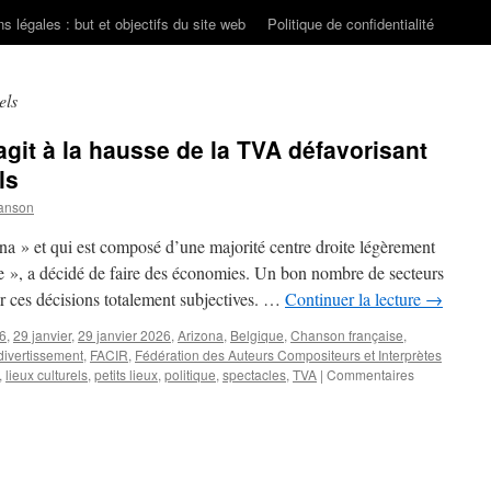
s légales : but et objectifs du site web
Politique de confidentialité
els
agit à la hausse de la TVA défavorisant
ls
anson
a » et qui est composé d’une majorité centre droite légèrement
de », a décidé de faire des économies. Un bon nombre de secteurs
ar ces décisions totalement subjectives. …
Continuer la lecture
→
6
,
29 janvier
,
29 janvier 2026
,
Arizona
,
Belgique
,
Chanson française
,
divertissement
,
FACIR
,
Fédération des Auteurs Compositeurs et Interprètes
,
lieux culturels
,
petits lieux
,
politique
,
spectacles
,
TVA
|
Commentaires