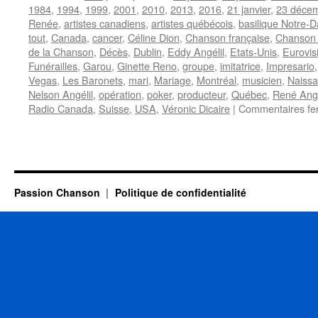
1984
,
1994
,
1999
,
2001
,
2010
,
2013
,
2016
,
21 janvier
,
23 déce
Renée
,
artistes canadiens
,
artistes québécois
,
basilique Notre-
tout
,
Canada
,
cancer
,
Céline Dion
,
Chanson française
,
Chanson 
de la Chanson
,
Décès
,
Dublin
,
Eddy Angélil
,
Etats-Unis
,
Eurovis
Funérailles
,
Garou
,
Ginette Reno
,
groupe
,
imitatrice
,
Impresario
Vegas
,
Les Baronets
,
mari
,
Mariage
,
Montréal
,
musicien
,
Naiss
Nelson Angélil
,
opération
,
poker
,
producteur
,
Québec
,
René Ange
Radio Canada
,
Suisse
,
USA
,
Véronic Dicaire
|
Commentaires fe
Passion Chanson
Politique de confidentialité