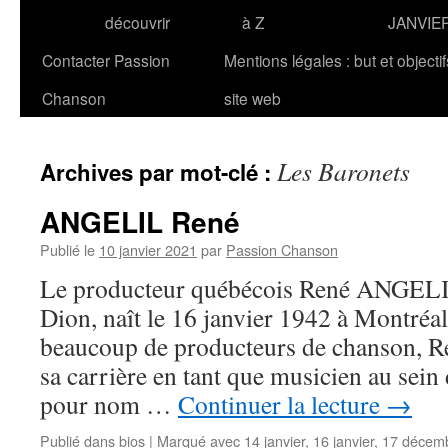
découvrir
à Z
JANVIE
Contacter Passion
Mentions légales : but et objecti
Chanson
site web
Les Baronets
Archives par mot-clé :
ANGELIL René
Publié le
10 janvier 2021
par
Passion Chanson
Le producteur québécois René ANGELIL
Dion, naît le 16 janvier 1942 à Montr
beaucoup de producteurs de chanson, 
sa carrière en tant que musicien au sein
pour nom …
Continuer la lecture
→
Publié dans
bios
|
Marqué avec
14 janvier
,
16 janvier
,
17 décem