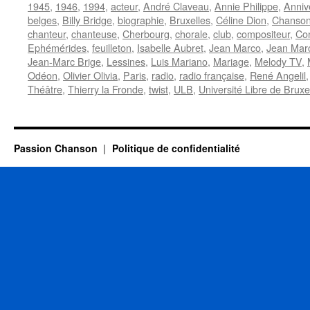
1945
,
1946
,
1994
,
acteur
,
André Claveau
,
Annie Philippe
,
Anniv
belges
,
Billy Bridge
,
biographie
,
Bruxelles
,
Céline Dion
,
Chanson
chanteur
,
chanteuse
,
Cherbourg
,
chorale
,
club
,
compositeur
,
Con
Ephémérides
,
feuilleton
,
Isabelle Aubret
,
Jean Marco
,
Jean Mar
Jean-Marc Brige
,
Lessines
,
Luis Mariano
,
Mariage
,
Melody TV
,
Odéon
,
Olivier Olivia
,
Paris
,
radio
,
radio française
,
René Angelil
Théâtre
,
Thierry la Fronde
,
twist
,
ULB
,
Université Libre de Bruxe
Passion Chanson
Politique de confidentialité