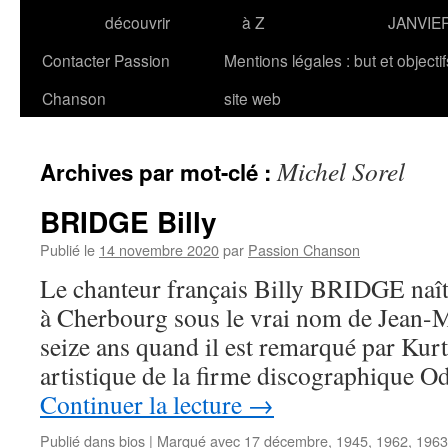
découvrir
à Z
JANVIE
Contacter Passion
Mentions légales : but et objecti
Chanson
site web
Michel Sorel
Archives par mot-clé :
BRIDGE Billy
Publié le
14 novembre 2020
par
Passion Chanson
Le chanteur français Billy BRIDGE naî
à Cherbourg sous le vrai nom de Jean-Ma
seize ans quand il est remarqué par Kur
artistique de la firme discographique 
Continuer la lecture
→
Publié dans
bios
|
Marqué avec
17 décembre
,
1945
,
1962
,
1963