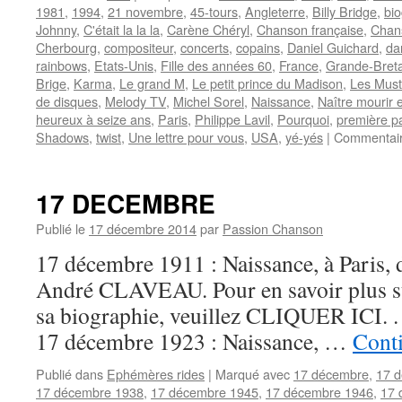
1981
,
1994
,
21 novembre
,
45-tours
,
Angleterre
,
Billy Bridge
,
bi
Johnny
,
C'était la la la
,
Carène Chéryl
,
Chanson française
,
Chan
Cherbourg
,
compositeur
,
concerts
,
copains
,
Daniel Guichard
,
da
rainbows
,
Etats-Unis
,
Fille des années 60
,
France
,
Grande-Bret
Brige
,
Karma
,
Le grand M
,
Le petit prince du Madison
,
Les Mus
de disques
,
Melody TV
,
Michel Sorel
,
Naissance
,
Naître mourir e
heureux à seize ans
,
Paris
,
Philippe Lavil
,
Pourquoi
,
première pa
Shadows
,
twist
,
Une lettre pour vous
,
USA
,
yé-yés
|
Commentair
17 DECEMBRE
Publié le
17 décembre 2014
par
Passion Chanson
17 décembre 1911 : Naissance, à Paris, 
André CLAVEAU. Pour en savoir plus sur
sa biographie, veuillez CLIQUER ICI. . . 
17 décembre 1923 : Naissance, …
Conti
Publié dans
Ephémères rides
|
Marqué avec
17 décembre
,
17 
17 décembre 1938
,
17 décembre 1945
,
17 décembre 1946
,
17 