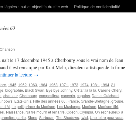
s légales : but et objectifs du site web
Politique de confidentialité
nnées 60
 Chanson
naît le 17 décembre 1945 à Cherbourg sous le vrai nom de Jean-
uand il est remarqué par Kurt Mohr, directeur artistique de la firme
ntinuer la lecture
→
mbre
,
1945
,
1962
,
1963
,
1964
,
1968
,
1971
,
1973
,
1974
,
1981
,
1994
,
21
dge
,
biographie
,
Black Swan
,
Bye bye Johnny
,
C'était la la la
,
Carène Chéryl
,
e
,
chanteur
,
Cherbourg
,
compositeur
,
concerts
,
copains
,
Daniel Guichard
,
ainbows
,
Etats-Unis
,
Fille des années 60
,
France
,
Grande-Bretagne
,
groupe
,
rand M
,
Le petit prince du Madison
,
Les Mustangs
,
Madison
,
Madison flirt
,
rel
,
Naissance
,
Naître mourir et renaître
,
Odéon
,
Olympia
,
On est heureux à
,
première partie
,
Stone
,
Surboum
,
The Shadows
,
twist
,
Une lettre pour vous
,
GE