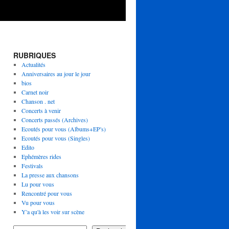
RUBRIQUES
Actualités
Anniversaires au jour le jour
bios
Carnet noir
Chanson . net
Concerts à venir
Concerts passés (Archives)
Ecoutés pour vous (Albums+EP's)
Ecoutés pour vous (Singles)
Edito
Ephémères rides
Festivals
La presse aux chansons
Lu pour vous
Rencontré pour vous
Vu pour vous
Y'a qu'à les voir sur scène