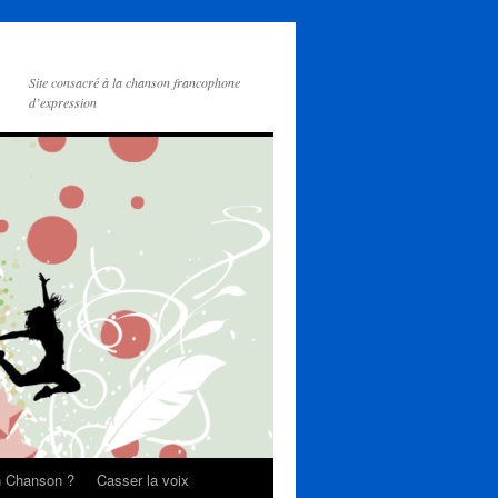
Site consacré à la chanson francophone
d’expression
on Chanson ?
Casser la voix