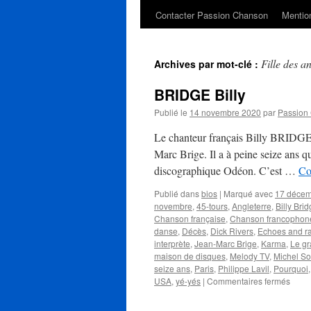
Contacter Passion Chanson
Mention
Fille des a
Archives par mot-clé :
BRIDGE Billy
Publié le
14 novembre 2020
par
Passion
Le chanteur français Billy BRIDGE 
Marc Brige. Il a à peine seize ans q
discographique Odéon. C’est …
Co
Publié dans
bios
|
Marqué avec
17 déce
novembre
,
45-tours
,
Angleterre
,
Billy Bri
Chanson française
,
Chanson francophon
danse
,
Décès
,
Dick Rivers
,
Echoes and r
interprète
,
Jean-Marc Brige
,
Karma
,
Le g
maison de disques
,
Melody TV
,
Michel So
seize ans
,
Paris
,
Philippe Lavil
,
Pourquoi
sur
USA
,
yé-yés
|
Commentaires fermés
BRID
Billy