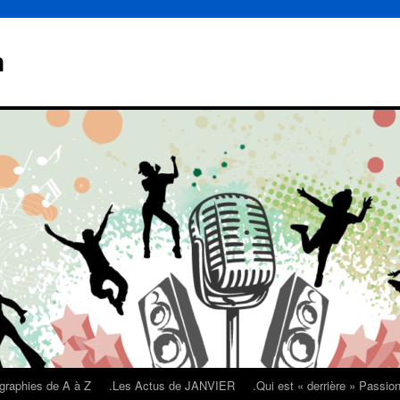
n
graphies de A à Z
.Les Actus de JANVIER
.Qui est « derrière » Passi