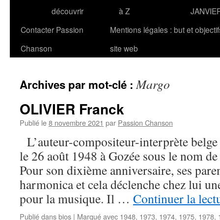
découvrir
à Z
JANVIE
Contacter Passion
Mentions légales : but et objecti
Chanson
site web
Margo
Archives par mot-clé :
OLIVIER Franck
Publié le
8 novembre 2021
par
Passion Chanson
L’auteur-compositeur-interprète belg
le 26 août 1948 à Gozée sous le nom d
Pour son dixième anniversaire, ses paren
harmonica et cela déclenche chez lui un
pour la musique. Il …
Continuer la lect
Publié dans
bios
|
Marqué avec
1948
,
1973
,
1974
,
1975
,
1978
,