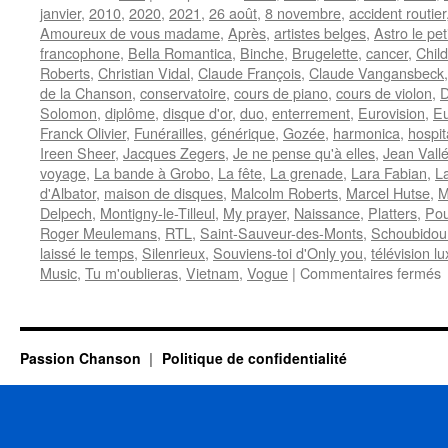
janvier
,
2010
,
2020
,
2021
,
26 août
,
8 novembre
,
accident routier
Amoureux de vous madame
,
Après
,
artistes belges
,
Astro le pet
francophone
,
Bella Romantica
,
Binche
,
Brugelette
,
cancer
,
Child
Roberts
,
Christian Vidal
,
Claude François
,
Claude Vangansbeck
de la Chanson
,
conservatoire
,
cours de piano
,
cours de violon
,
D
Solomon
,
diplôme
,
disque d'or
,
duo
,
enterrement
,
Eurovision
,
Eu
Franck Olivier
,
Funérailles
,
générique
,
Gozée
,
harmonica
,
hospit
Ireen Sheer
,
Jacques Zegers
,
Je ne pense qu'à elles
,
Jean Vall
voyage
,
La bande à Grobo
,
La fête
,
La grenade
,
Lara Fabian
,
L
d'Albator
,
maison de disques
,
Malcolm Roberts
,
Marcel Hutse
,
M
Delpech
,
Montigny-le-Tilleul
,
My prayer
,
Naissance
,
Platters
,
Pour
Roger Meulemans
,
RTL
,
Saint-Sauveur-des-Monts
,
Schoubidou
laissé le temps
,
Silenrieux
,
Souviens-toi d'Only you
,
télévision 
s
Music
,
Tu m'oublieras
,
Vietnam
,
Vogue
|
Commentaires fermés
F
Passion Chanson
Politique de confidentialité