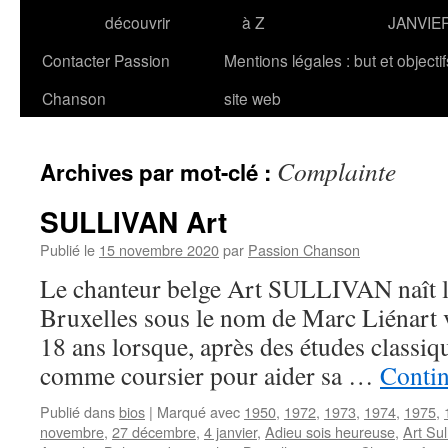
découvrir
à Z
JANVIE
Contacter Passion
Mentions légales : but et objecti
Chanson
site web
Complainte
Archives par mot-clé :
SULLIVAN Art
Publié le
15 novembre 2020
par
Passion Chanson
Le chanteur belge Art SULLIVAN naît 
Bruxelles sous le nom de Marc Liénart v
18 ans lorsque, après des études classique
comme coursier pour aider sa …
Contin
Publié dans
bios
|
Marqué avec
1950
,
1972
,
1973
,
1974
,
1975
,
novembre
,
27 décembre
,
4 janvier
,
Adieu sois heureuse
,
Art Sul