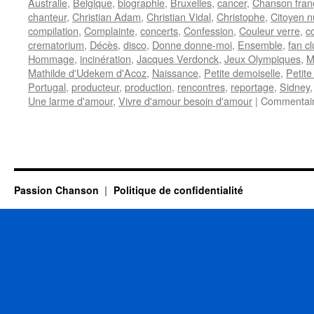
Australie
,
Belgique
,
biographie
,
Bruxelles
,
cancer
,
Chanson fran
chanteur
,
Christian Adam
,
Christian Vidal
,
Christophe
,
Citoyen 
compilation
,
Complainte
,
concerts
,
Confession
,
Couleur verre
,
c
crematorium
,
Décès
,
disco
,
Donne donne-moi
,
Ensemble
,
fan c
Hommage
,
incinération
,
Jacques Verdonck
,
Jeux Olympiques
,
M
Mathilde d'Udekem d'Acoz
,
Naissance
,
Petite demoiselle
,
Petite
Portugal
,
producteur
,
production
,
rencontres
,
reportage
,
Sidney
Une larme d'amour
,
Vivre d'amour besoin d'amour
|
Commentair
Passion Chanson
Politique de confidentialité