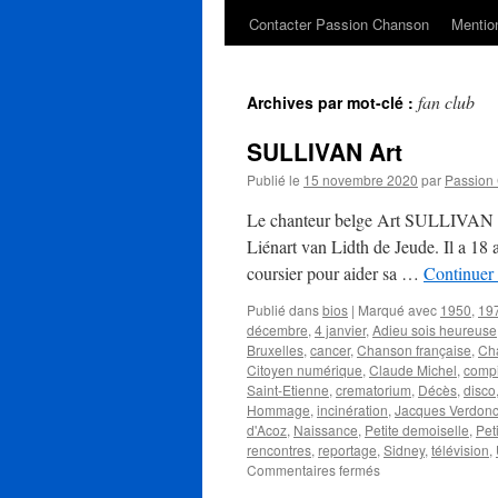
Contacter Passion Chanson
Mention
fan club
Archives par mot-clé :
SULLIVAN Art
Publié le
15 novembre 2020
par
Passion
Le chanteur belge Art SULLIVAN na
Liénart van Lidth de Jeude. Il a 18 
coursier pour aider sa …
Continuer 
Publié dans
bios
|
Marqué avec
1950
,
19
décembre
,
4 janvier
,
Adieu sois heureuse
Bruxelles
,
cancer
,
Chanson française
,
Ch
Citoyen numérique
,
Claude Michel
,
compi
Saint-Etienne
,
crematorium
,
Décès
,
disco
Hommage
,
incinération
,
Jacques Verdon
d'Acoz
,
Naissance
,
Petite demoiselle
,
Pet
rencontres
,
reportage
,
Sidney
,
télévision
,
sur
Commentaires fermés
SULLIVAN