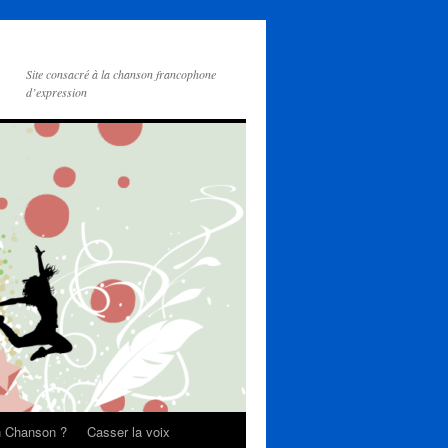
Site consacré à la chanson francophone
d’expression
on Chanson ?
Casser la voix