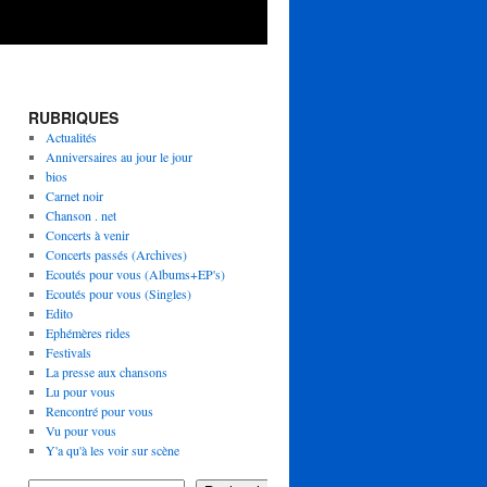
RUBRIQUES
Actualités
Anniversaires au jour le jour
bios
Carnet noir
Chanson . net
Concerts à venir
Concerts passés (Archives)
Ecoutés pour vous (Albums+EP's)
Ecoutés pour vous (Singles)
Edito
Ephémères rides
Festivals
La presse aux chansons
Lu pour vous
Rencontré pour vous
Vu pour vous
Y'a qu'à les voir sur scène