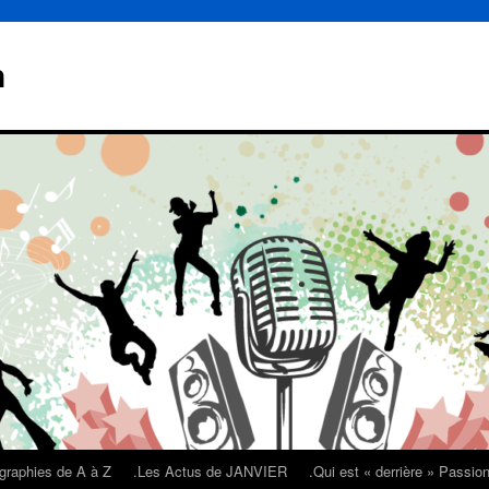
n
graphies de A à Z
.Les Actus de JANVIER
.Qui est « derrière » Passi