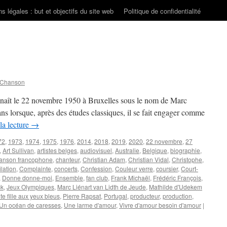
s légales : but et objectifs du site web
Politique de confidentialité
 Chanson
ît le 22 novembre 1950 à Bruxelles sous le nom de Marc
ans lorsque, après des études classiques, il se fait engager comme
la lecture
→
72
,
1973
,
1974
,
1975
,
1976
,
2014
,
2018
,
2019
,
2020
,
22 novembre
,
27
,
Art Sullivan
,
artistes belges
,
audiovisuel
,
Australie
,
Belgique
,
biographie
,
anson francophone
,
chanteur
,
Christian Adam
,
Christian Vidal
,
Christophe
,
lation
,
Complainte
,
concerts
,
Confession
,
Couleur verre
,
coursier
,
Court-
,
Donne donne-moi
,
Ensemble
,
fan club
,
Frank Michaël
,
Frédéric François
,
ck
,
Jeux Olympiques
,
Marc Liénart van Lidth de Jeude
,
Mathilde d'Udekem
ite fille aux yeux bleus
,
Pierre Rapsat
,
Portugal
,
producteur
,
production
,
Un océan de caresses
,
Une larme d'amour
,
Vivre d'amour besoin d'amour
|