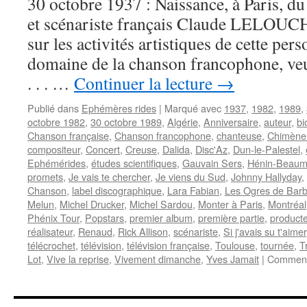
30 octobre 1937 : Naissance, à Paris, du
et scénariste français Claude LELOUCH.
sur les activités artistiques de cette pers
domaine de la chanson francophone, ve
. . . …
Continuer la lecture
→
Publié dans
Ephémères rides
|
Marqué avec
1937
,
1982
,
1989
,
octobre 1982
,
30 octobre 1989
,
Algérie
,
Anniversaire
,
auteur
,
bi
Chanson française
,
Chanson francophone
,
chanteuse
,
Chimène
compositeur
,
Concert
,
Creuse
,
Dalida
,
Disc'Az
,
Dun-le-Palestel
,
Ephémérides
,
études scientifiques
,
Gauvain Sers
,
Hénin-Beaum
promets
,
Je vais te chercher
,
Je viens du Sud
,
Johnny Hallyday
,
Chanson
,
label discographique
,
Lara Fabian
,
Les Ogres de Bar
Melun
,
Michel Drucker
,
Michel Sardou
,
Monter à Paris
,
Montréal
Phénix Tour
,
Popstars
,
premier album
,
première partie
,
product
réalisateur
,
Renaud
,
Rick Allison
,
scénariste
,
Si j'avais su t'aimer
télécrochet
,
télévision
,
télévision française
,
Toulouse
,
tournée
,
T
Lot
,
Vive la reprise
,
Vivement dimanche
,
Yves Jamait
|
Comment