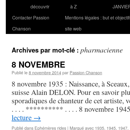
découvrir
à Z
JANVIE
Contacter Passion
Mentions légales : but et objecti
Chanson
site web
pharmacienne
Archives par mot-clé :
8 NOVEMBRE
Publié le
8 novembre 2014
par
Passion Chanson
8 novembre 1935 : Naissance, à Sceaux, 
suisse Alain DELON. Pour en savoir plus
sporadiques de chanteur de cet artiste,
. . . . ********** . . . . 8 novembre 19
lecture
→
Publié dans
Ephémères rides
|
Marqué avec
1935
,
1945
,
1947
,