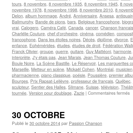
tours
,
8 novembre
,
8 novembre 1935
,
8 novembre 1945
,
8 nov
novembre 1978
,
8 novembre 1998
,
8 novembre 2010
,
8 novemb
Delon
,
album hommage
,
André
,
Anniversaire
,
Ansesa
,
antiquair
Balimurphy
,
Bande de pions
,
bars
,
Belgique francophone
,
biogr
vrai
,
Calogero
,
Caméra Café
,
Canada
,
cancer
,
Chanson françai
Charlélie Couture
,
chef d'orchestre
,
cinéma
,
comédien
,
composi
francophone
,
Dans les étoiles noires
,
Décès
,
diplôme
,
divorce
,
E
enfance
,
Ephémérides
,
études
,
études de droit
,
Fédération Wall
Franck Olivier
,
groupe
,
guerre
,
guitare
,
Guy Mattéoni
,
harmonie
interprète
,
J'y étais pas
,
Jean Marais
,
Jean Thomas Couture
,
Ju
Boule Noire
,
La Scène Bastille
,
Le Réservoir
,
Les marguerites c
Marseille
,
Metteur en scène
,
Mickaël Cohen
,
Montréal
,
musicien
pharmacienne
,
piano classique
,
poésie
,
Poussière
,
premier alb
Bourges
,
Prix Rapsat-Lelièvre
,
professeur de français
,
Québec
,
sculpteur
,
Sentier des Halles
,
Slimane
,
Suisse
,
télévision
,
Théât
s
tournée
,
Version pour doublage
,
Zazie
|
Commentaires fermés
8
N
30 OCTOBRE
Publié le
30 octobre 2014
par
Passion Chanson