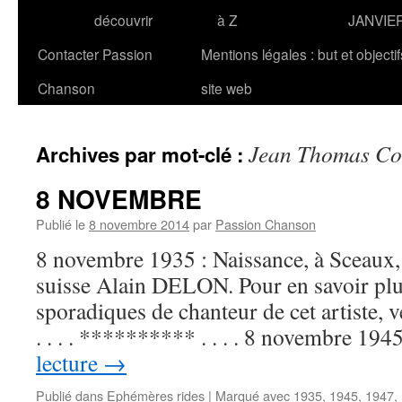
découvrir
à Z
JANVIE
Contacter Passion
Mentions légales : but et objecti
Chanson
site web
Jean Thomas Co
Archives par mot-clé :
8 NOVEMBRE
Publié le
8 novembre 2014
par
Passion Chanson
8 novembre 1935 : Naissance, à Sceaux, 
suisse Alain DELON. Pour en savoir plus
sporadiques de chanteur de cet artiste,
. . . . ********** . . . . 8 novembre 19
lecture
→
Publié dans
Ephémères rides
|
Marqué avec
1935
,
1945
,
1947
,