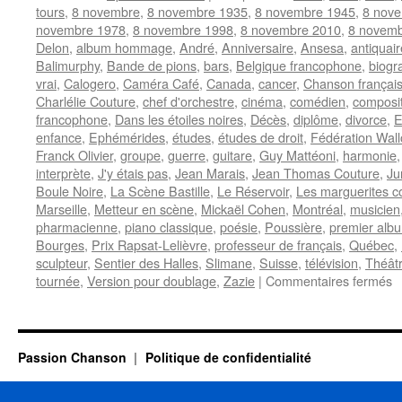
tours
,
8 novembre
,
8 novembre 1935
,
8 novembre 1945
,
8 nov
novembre 1978
,
8 novembre 1998
,
8 novembre 2010
,
8 novemb
Delon
,
album hommage
,
André
,
Anniversaire
,
Ansesa
,
antiquair
Balimurphy
,
Bande de pions
,
bars
,
Belgique francophone
,
biogr
vrai
,
Calogero
,
Caméra Café
,
Canada
,
cancer
,
Chanson françai
Charlélie Couture
,
chef d'orchestre
,
cinéma
,
comédien
,
composi
francophone
,
Dans les étoiles noires
,
Décès
,
diplôme
,
divorce
,
E
enfance
,
Ephémérides
,
études
,
études de droit
,
Fédération Wall
Franck Olivier
,
groupe
,
guerre
,
guitare
,
Guy Mattéoni
,
harmonie
interprète
,
J'y étais pas
,
Jean Marais
,
Jean Thomas Couture
,
Ju
Boule Noire
,
La Scène Bastille
,
Le Réservoir
,
Les marguerites c
Marseille
,
Metteur en scène
,
Mickaël Cohen
,
Montréal
,
musicien
pharmacienne
,
piano classique
,
poésie
,
Poussière
,
premier alb
Bourges
,
Prix Rapsat-Lelièvre
,
professeur de français
,
Québec
,
sculpteur
,
Sentier des Halles
,
Slimane
,
Suisse
,
télévision
,
Théât
s
tournée
,
Version pour doublage
,
Zazie
|
Commentaires fermés
8
N
Passion Chanson
Politique de confidentialité