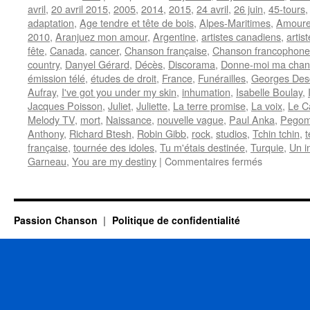
avril
,
20 avril 2015
,
2005
,
2014
,
2015
,
24 avril
,
26 juin
,
45-tours
adaptation
,
Age tendre et tête de bois
,
Alpes-Maritimes
,
Amoure
2010
,
Aranjuez mon amour
,
Argentine
,
artistes canadiens
,
artis
fête
,
Canada
,
cancer
,
Chanson française
,
Chanson francophone
country
,
Danyel Gérard
,
Décès
,
Discorama
,
Donne-moi ma chan
émission télé
,
études de droit
,
France
,
Funérailles
,
Georges Desc
Aufray
,
I've got you under my skin
,
inhumation
,
Isabelle Boulay
,
Jacques Poisson
,
Juliet
,
Juliette
,
La terre promise
,
La voix
,
Le C
Melody TV
,
mort
,
Naissance
,
nouvelle vague
,
Paul Anka
,
Pego
Anthony
,
Richard Btesh
,
Robin Gibb
,
rock
,
studios
,
Tchin tchin
,
t
française
,
tournée des idoles
,
Tu m'étais destinée
,
Turquie
,
Un i
sur
Garneau
,
You are my destiny
|
Commentaires fermés
ANTHONY
Richard
Passion Chanson
Politique de confidentialité