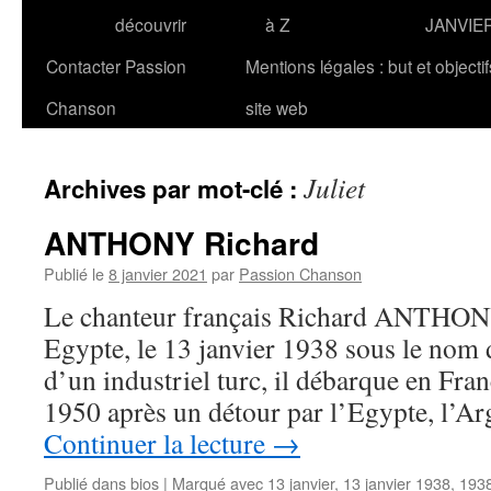
découvrir
à Z
JANVIE
Contacter Passion
Mentions légales : but et objecti
Chanson
site web
Juliet
Archives par mot-clé :
ANTHONY Richard
Publié le
8 janvier 2021
par
Passion Chanson
Le chanteur français Richard ANTHONY
Egypte, le 13 janvier 1938 sous le nom 
d’un industriel turc, il débarque en Fra
1950 après un détour par l’Egypte, l’Ar
Continuer la lecture
→
Publié dans
bios
|
Marqué avec
13 janvier
,
13 janvier 1938
,
193