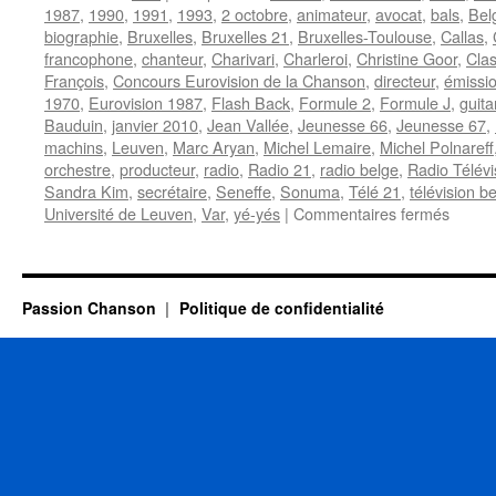
1987
,
1990
,
1991
,
1993
,
2 octobre
,
animateur
,
avocat
,
bals
,
Bel
biographie
,
Bruxelles
,
Bruxelles 21
,
Bruxelles-Toulouse
,
Callas
,
francophone
,
chanteur
,
Charivari
,
Charleroi
,
Christine Goor
,
Clas
François
,
Concours Eurovision de la Chanson
,
directeur
,
émissio
1970
,
Eurovision 1987
,
Flash Back
,
Formule 2
,
Formule J
,
guita
Bauduin
,
janvier 2010
,
Jean Vallée
,
Jeunesse 66
,
Jeunesse 67
,
machins
,
Leuven
,
Marc Aryan
,
Michel Lemaire
,
Michel Polnareff
orchestre
,
producteur
,
radio
,
Radio 21
,
radio belge
,
Radio Télévi
Sandra Kim
,
secrétaire
,
Seneffe
,
Sonuma
,
Télé 21
,
télévision b
sur
Université de Leuven
,
Var
,
yé-yés
|
Commentaires fermés
DELA
Claud
Passion Chanson
Politique de confidentialité