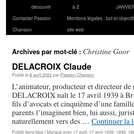
découvrir
à Z
JANVIE
Contacter Passion
Mentions légales : but et objecti
Chanson
site web
Christine Goor
Archives par mot-clé :
DELACROIX Claude
Publié le
8 avril 2022
par
Passion Chanson
L’animateur, producteur et directeur de
DELACROIX naît le 17 avril 1939 à Bruxe
fils d’avocats et cinquième d’une famille
parents l’imaginent bien, lui aussi, jurist
naturellement vers des …
Continuer la 
Publié dans
bios
|
Marqué avec
17 avril
,
17 avril 1939
,
1939
,
19