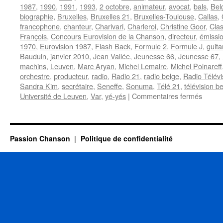
1987
,
1990
,
1991
,
1993
,
2 octobre
,
animateur
,
avocat
,
bals
,
Bel
biographie
,
Bruxelles
,
Bruxelles 21
,
Bruxelles-Toulouse
,
Callas
,
francophone
,
chanteur
,
Charivari
,
Charleroi
,
Christine Goor
,
Clas
François
,
Concours Eurovision de la Chanson
,
directeur
,
émissio
1970
,
Eurovision 1987
,
Flash Back
,
Formule 2
,
Formule J
,
guita
Bauduin
,
janvier 2010
,
Jean Vallée
,
Jeunesse 66
,
Jeunesse 67
,
machins
,
Leuven
,
Marc Aryan
,
Michel Lemaire
,
Michel Polnareff
orchestre
,
producteur
,
radio
,
Radio 21
,
radio belge
,
Radio Télévi
Sandra Kim
,
secrétaire
,
Seneffe
,
Sonuma
,
Télé 21
,
télévision b
sur
Université de Leuven
,
Var
,
yé-yés
|
Commentaires fermés
DELA
Claud
Passion Chanson
Politique de confidentialité