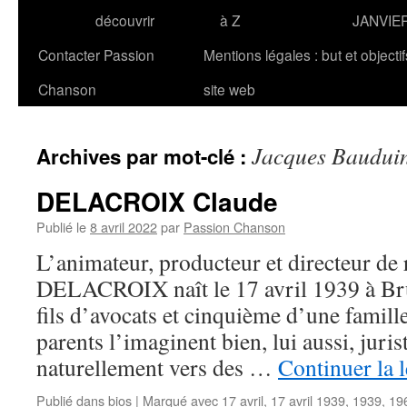
découvrir
à Z
JANVIE
Contacter Passion
Mentions légales : but et objecti
Chanson
site web
Jacques Baudui
Archives par mot-clé :
DELACROIX Claude
Publié le
8 avril 2022
par
Passion Chanson
L’animateur, producteur et directeur de
DELACROIX naît le 17 avril 1939 à Bruxe
fils d’avocats et cinquième d’une famille
parents l’imaginent bien, lui aussi, jurist
naturellement vers des …
Continuer la 
Publié dans
bios
|
Marqué avec
17 avril
,
17 avril 1939
,
1939
,
19