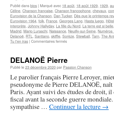
Publié dans
bios
|
Marqué avec
18 août
,
18 août 1929
,
1929
,
au
Céline
,
Chanson française
,
Chanson francophone
,
chevaux
,
com
Eurovision de la Chanson
,
Dan Tucker
,
Dès que le printemps rev
Eurovision 1964
,
folk
,
France
,
Georges Lang
,
Hasta luego
,
Hôtel
interprète
,
Johnny Hallyday
,
La fille du Nord
,
La terre est si belle
Madrid
,
Mario Luraschi
,
Naissance
,
Neuilly-sur-Seine
,
Numéros 
Delanoë
,
RTL
,
Santiano
,
skiffle
,
Sorèze
,
Stewball
,
Tarn
,
The An
sur
Tu t'en iras
|
Commentaires fermés
AUFRAY
Hugues
DELANOË Pierre
Publié le
23 décembre 2020
par
Passion Chanson
Le parolier français Pierre Leroyer, mi
pseudonyme de Pierre DELANOË, naît 
Paris. Ayant suivi des études de droit, il
fiscal avant la seconde guerre mondiale. A
sympathise …
Continuer la lecture
→