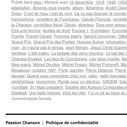
Publié dans
bios
|
Marqué avec
16 décembre
,
1918
,
1948
,
1953
adaptation
,
Aimons-nous vivants
,
album
,
Alhambra
,
André Clav
Dylan
,
C'est de l'eau c'est du vent
,
Ca va pas changer le monde
francophone
,
cimetière de Fourqueux
,
Claude François
,
comédie
la Chanson
,
contrôleur fiscal
,
Décès
,
directeur
,
Dors mon amour
Etre une femme
,
études de droit
,
Europe 1
,
Eurovision
,
Eurovis
France
,
Franck Gérald
,
François Valéry
,
Gérard Lenorman
,
Gilb
Grand-Prix
,
Grand-Prix des Poètes
,
Hugues Aufray
,
inhumation
mari
,
Je n'aurai pas le temps
,
Jean Nohain
,
Jesus-Christ Supers
héritage
,
L'été indien
,
La ballade des gens heureux
,
Le bal des 
Champs-Elysées
,
Les lacs du Connemara
,
Les vieux mariés
,
lib
Mes mains
,
Michel Drucker
,
Michel Fugain
,
Michel Polnareff
,
Mic
Mouskouri
,
octobre 1997
,
Paris
,
parolier
,
Pierre Delanoë
,
Pierre
danses
,
Quand vous reviendrez chez moi
,
radio
,
radio française
périphérique
,
rencontres
,
Rondo pour un électron
,
SACEM
,
Salu
mondiale
,
Si j'étais président
,
Société des Auteurs Compositeurs
Stewball
,
Une belle histoire
,
Voici les clés
,
Y'a un pli au tapis du
sur
Commentaires fermés
DELANOË
Pierre
Passion Chanson
Politique de confidentialité