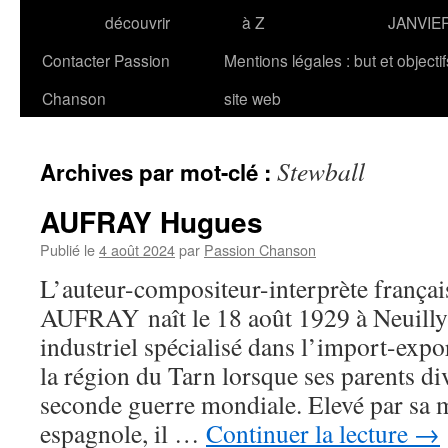
découvrir
à Z
JANVIE
Contacter Passion
Mentions légales : but et objecti
Chanson
site web
Stewball
Archives par mot-clé :
AUFRAY Hugues
Publié le
4 août 2024
par
Passion Chanson
L’auteur-compositeur-interprète frança
AUFRAY naît le 18 août 1929 à Neuilly-
industriel spécialisé dans l’import-expor
la région du Tarn lorsque ses parents di
seconde guerre mondiale. Elevé par sa 
espagnole, il …
Continuer la lecture
→