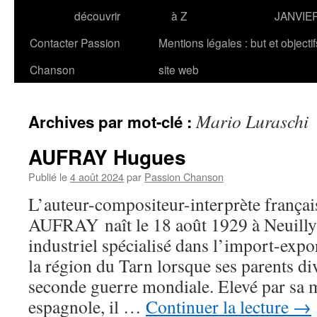
découvrir
à Z
JANVIE
Contacter Passion
Mentions légales : but et objecti
Chanson
site web
Mario Luraschi
Archives par mot-clé :
AUFRAY Hugues
Publié le
4 août 2024
par
Passion Chanson
L’auteur-compositeur-interprète frança
AUFRAY naît le 18 août 1929 à Neuilly-
industriel spécialisé dans l’import-expor
la région du Tarn lorsque ses parents di
seconde guerre mondiale. Elevé par sa 
espagnole, il …
Continuer la lecture
→