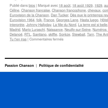
Publié dans
bios
|
Marqué avec
18 août
,
18 août 1929
,
1929
,
au
Céline
,
Chanson française
,
Chanson francophone
,
chevaux
,
com
Eurovision de la Chanson
,
Dan Tucker
,
Dès que le printemps rev
Eurovision 1964
,
folk
,
France
,
Georges Lang
,
Hasta luego
,
Hôtel
interprète
,
Johnny Hallyday
,
La fille du Nord
,
La terre est si belle
Madrid
,
Mario Luraschi
,
Naissance
,
Neuilly-sur-Seine
,
Numéros 
Delanoë
,
RTL
,
Santiano
,
skiffle
,
Sorèze
,
Stewball
,
Tarn
,
The An
sur
Tu t'en iras
|
Commentaires fermés
AUFRAY
Hugues
Passion Chanson
Politique de confidentialité