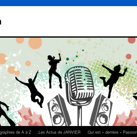
n
graphies de A à Z
.Les Actus de JANVIER
.Qui est « derrière » Passi