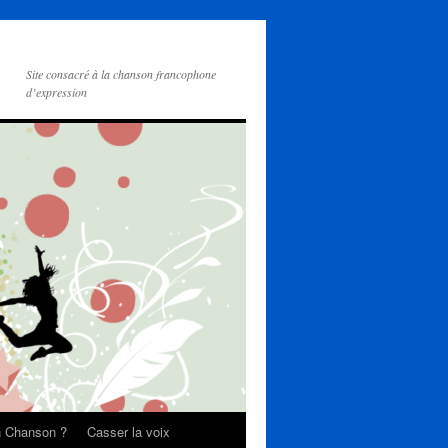
Site consacré à la chanson francophone
d’expression
on Chanson ?
Casser la voix