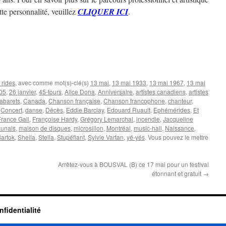
tte personnalité, veuillez
CLIQUER ICI
.
rides
, avec comme mot(s)-clé(s)
13 mai
,
13 mai 1933
,
13 mai 1967
,
13 mai
05
,
26 janvier
,
45-tours
,
Alice Dona
,
Anniversaire
,
artistes canadiens
,
artistes
abarets
,
Canada
,
Chanson française
,
Chanson francophone
,
chanteur
,
,
Concert
,
danse
,
Décès
,
Eddie Barclay
,
Edouard Ruault
,
Ephémérides
,
Et
France Gall
,
Françoise Hardy
,
Grégory Lemarchal
,
incendie
,
Jacqueline
aunais
,
maison de disques
,
microsillon
,
Montréal
,
music-hall
,
Naissance
,
Bartok
,
Sheila
,
Stella
,
Stupéfiant
,
Sylvie Vartan
,
yé-yés
. Vous pouvez le mettre
Arrêtez-vous à BOUSVAL (B) ce 17 mai pour un festival
étonnant et gratuit
→
nfidentialité