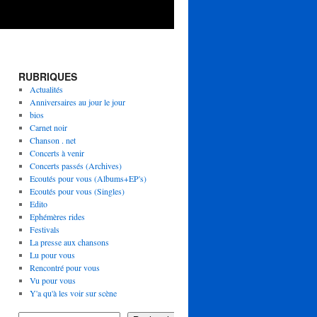
RUBRIQUES
Actualités
Anniversaires au jour le jour
bios
Carnet noir
Chanson . net
Concerts à venir
Concerts passés (Archives)
Ecoutés pour vous (Albums+EP's)
Ecoutés pour vous (Singles)
Edito
Ephémères rides
Festivals
La presse aux chansons
Lu pour vous
Rencontré pour vous
Vu pour vous
Y'a qu'à les voir sur scène