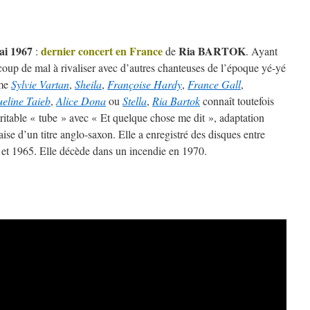
ai 1967
dernier concert en France
Ria BARTOK
:
de
. Ayant
oup de mal à rivaliser avec d’autres chanteuses de l’époque yé-yé
me
Sylvie Vartan
,
Sheila
,
Françoise Hardy
,
France Gall
,
eline Taieb
,
Alice Dona
ou
Stella
,
Ria Bartok
connaît toutefois
ritable « tube » avec « Et quelque chose me dit », adaptation
aise d’un titre anglo-saxon. Elle a enregistré des disques entre
et 1965. Elle décède dans un incendie en 1970.