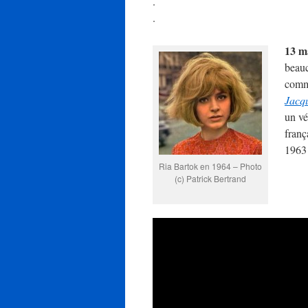
.
.
13 m
beauc
com
Jacqu
un vé
franç
1963 
Ria Bartok en 1964 – Photo
(c) Patrick Bertrand