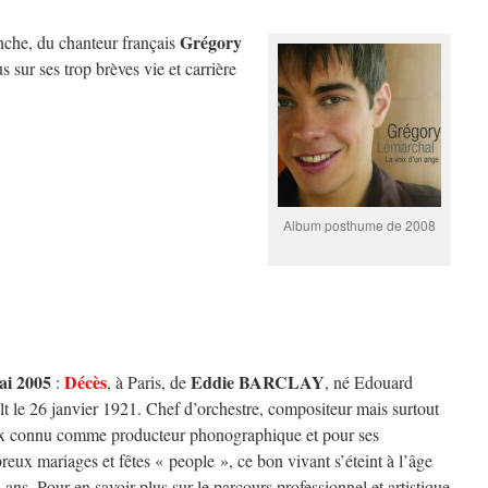
Grégory
nche, du chanteur français
s sur ses trop brèves vie et carrière
Album posthume de 2008
ai 2005
Décès
Eddie BARCLAY
:
, à Paris, de
, né Edouard
t le 26 janvier 1921. Chef d’orchestre, compositeur mais surtout
x connu comme producteur phonographique et pour ses
eux mariages et fêtes « people », ce bon vivant s’éteint à l’âge
 ans. Pour en savoir plus sur le parcours professionnel et artistique