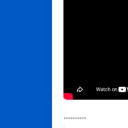
.
**********
.