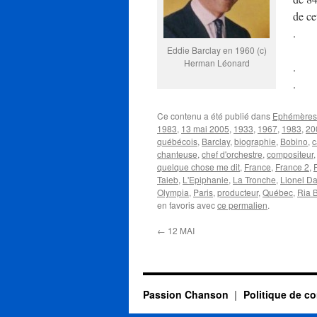
de ce
.
Eddie Barclay en 1960 (c)
Herman Léonard
.
.
Ce contenu a été publié dans
Ephémères 
1983
,
13 mai 2005
,
1933
,
1967
,
1983
,
20
québécois
,
Barclay
,
biographie
,
Bobino
,
c
chanteuse
,
chef d'orchestre
,
compositeur
quelque chose me dit
,
France
,
France 2
,
Taieb
,
L'Epiphanie
,
La Tronche
,
Lionel D
Olympia
,
Paris
,
producteur
,
Québec
,
Ria 
en favoris avec
ce permalien
.
←
12 MAI
Passion Chanson
Politique de co