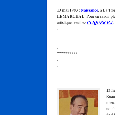
13 mai 1983
Naissance
:
, à La Tro
LEMARCHAL
. Pour en savoir plu
artistique, veuillez
CLIQUER ICI
.
.
.
.
.
**********
.
.
.
.
13 m
Ruaul
mieu
nombr
de 84