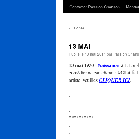
Contacter Passion Chanson
Mention
←
12 MAI
13 MAI
Publié le
13 mai 2014
par
Passion Chan
13 mai 1933
Naissance
:
, à L’Epip
AGLAË
comédienne canadienne
. 
artiste, veuillez
CLIQUER ICI
.
.
.
.
.
**********
.
.