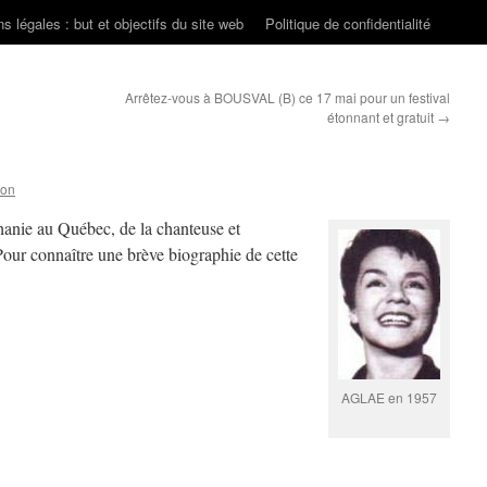
s légales : but et objectifs du site web
Politique de confidentialité
Arrêtez-vous à BOUSVAL (B) ce 17 mai pour un festival
étonnant et gratuit
→
son
hanie au Québec, de la chanteuse et
Pour connaître une brève biographie de cette
AGLAE en 1957