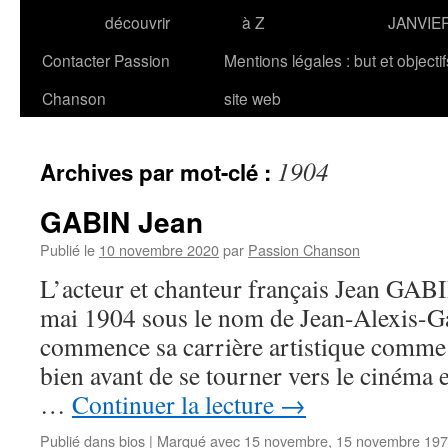
découvrir
à Z
JANVIE
Contacter Passion
Mentions légales : but et objecti
Chanson
site web
1904
Archives par mot-clé :
GABIN Jean
Publié le
10 novembre 2020
par
Passion Chanson
L’acteur et chanteur français Jean GABIN
mai 1904 sous le nom de Jean-Alexis-G
commence sa carrière artistique comme 
bien avant de se tourner vers le cinéma e
…
Continuer la lecture
→
Publié dans
bios
|
Marqué avec
15 novembre
,
15 novembre 19