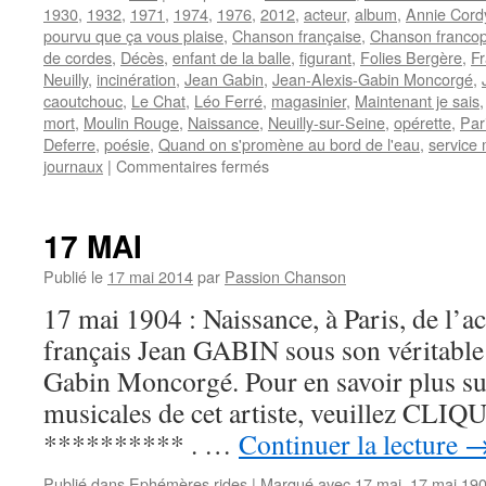
1930
,
1932
,
1971
,
1974
,
1976
,
2012
,
acteur
,
album
,
Annie Cord
pourvu que ça vous plaise
,
Chanson française
,
Chanson franco
de cordes
,
Décès
,
enfant de la balle
,
figurant
,
Folies Bergère
,
F
Neuilly
,
incinération
,
Jean Gabin
,
Jean-Alexis-Gabin Moncorgé
,
caoutchouc
,
Le Chat
,
Léo Ferré
,
magasinier
,
Maintenant je sais
mort
,
Moulin Rouge
,
Naissance
,
Neuilly-sur-Seine
,
opérette
,
Par
Deferre
,
poésie
,
Quand on s'promène au bord de l'eau
,
service m
sur
journaux
|
Commentaires fermés
GABIN
Jean
17 MAI
Publié le
17 mai 2014
par
Passion Chanson
17 mai 1904 : Naissance, à Paris, de l’ac
français Jean GABIN sous son véritabl
Gabin Moncorgé. Pour en savoir plus sur
musicales de cet artiste, veuillez CLIQUE
********** . …
Continuer la lecture
Publié dans
Ephémères rides
|
Marqué avec
17 mai
,
17 mai 19