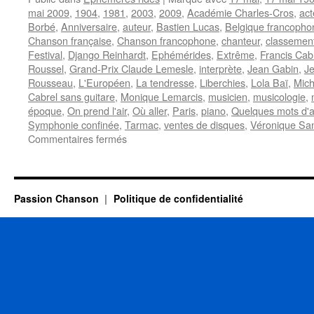
mai 2009
,
1904
,
1981
,
2003
,
2009
,
Académie Charles-Cros
,
act
Borbé
,
Anniversaire
,
auteur
,
Bastien Lucas
,
Belgique francopho
Chanson française
,
Chanson francophone
,
chanteur
,
classemen
Festival
,
Django Reinhardt
,
Ephémérides
,
Extrême
,
Francis Cab
Roussel
,
Grand-Prix Claude Lemesle
,
interprète
,
Jean Gabin
,
J
Rousseau
,
L'Européen
,
La tendresse
,
Liberchies
,
Lola Baï
,
Mich
Cabrel sans guitare
,
Monique Lemarcis
,
musicien
,
musicologie
,
époque
,
On prend l'air
,
Où aller
,
Paris
,
piano
,
Quelques mots d'
Symphonie confinée
,
Tarmac
,
ventes de disques
,
Véronique Sa
sur
Commentaires fermés
17
MAI
Passion Chanson
Politique de confidentialité