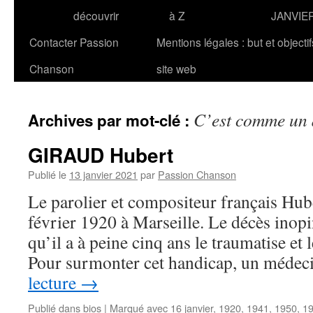
découvrir
à Z
JANVIE
Contacter Passion
Mentions légales : but et objecti
Chanson
site web
C’est comme un 
Archives par mot-clé :
GIRAUD Hubert
Publié le
13 janvier 2021
par
Passion Chanson
Le parolier et compositeur français Hu
février 1920 à Marseille. Le décès inopi
qu’il a à peine cinq ans le traumatise et
Pour surmonter cet handicap, un médec
lecture
→
Publié dans
bios
|
Marqué avec
16 janvier
,
1920
,
1941
,
1950
,
1