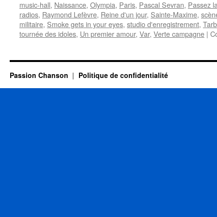
music-hall
,
Naissance
,
Olympia
,
Paris
,
Pascal Sevran
,
Passez l
radios
,
Raymond Lefèvre
,
Reine d'un jour
,
Sainte-Maxime
,
scèn
militaire
,
Smoke gets in your eyes
,
studio d'enregistrement
,
Tar
tournée des idoles
,
Un premier amour
,
Var
,
Verte campagne
|
C
Passion Chanson
Politique de confidentialité