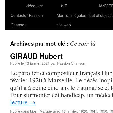
découvrir
à Z
JANVIE
Contacter Passion
Mentions légales : but et objecti
Chanson
site web
Ce soir-là
Archives par mot-clé :
GIRAUD Hubert
Publié le
13 janvier 2021
par
Passion Chanson
Le parolier et compositeur français Hu
février 1920 à Marseille. Le décès inopi
qu’il a à peine cinq ans le traumatise et
Pour surmonter cet handicap, un médec
lecture
→
Publié dans
bios
|
Marqué avec
16 janvier
,
1920
,
1941
,
1950
,
1