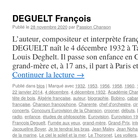
GIRAUD
Hubert
DEGUELT François
Publié le
28 novembre 2020
par
Passion Chanson
L’auteur, compositeur et interprète fran
DEGUELT naît le 4 décembre 1932 à Ta
Louis Deghelt. Il passe son enfance en 
grand-mère et, à 17 ans, il part à Paris 
Continuer la lecture
→
Publié dans
bios
|
Marqué avec
1932
,
1953
,
1956
,
1958
,
1960
,
22 janvier 2014
,
4 décembre
,
4 décembre 1932
,
Académie Char
tête de bois
,
Algérie française
,
auteur
,
biographie
,
Bobino
,
cabar
française
,
Chanson francophone
,
Charente
,
chef d'orchestre
,
ci
concerts
,
Concours Eurovision de la Chanson
,
crooner
,
débuts
,
radio
,
enfance
,
études de philosophie
,
Eurovision
,
Eurovision 1
François Deguelt
,
Fumée aux yeux
,
grand-mère
,
Grand-Prix
,
int
Jacqueline Boyer
,
Je te tendrai les bras
,
Jean Maley
,
Jean Noha
de la marine
,
Le ciel le soleil et la mer
,
Le Thoronet
,
Les voiliers