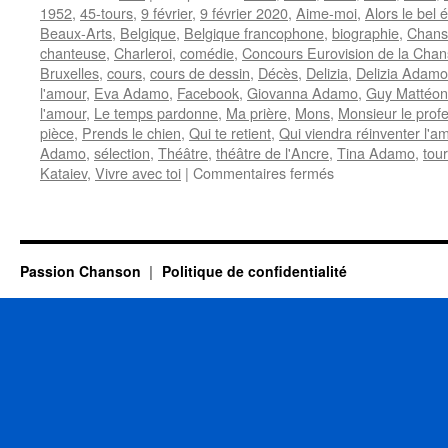
1952
,
45-tours
,
9 février
,
9 février 2020
,
Aime-moi
,
Alors le bel 
Beaux-Arts
,
Belgique
,
Belgique francophone
,
biographie
,
Chans
chanteuse
,
Charleroi
,
comédie
,
Concours Eurovision de la Cha
Bruxelles
,
cours
,
cours de dessin
,
Décès
,
Delizia
,
Delizia Adamo
l'amour
,
Eva Adamo
,
Facebook
,
Giovanna Adamo
,
Guy Mattéon
l'amour
,
Le temps pardonne
,
Ma prière
,
Mons
,
Monsieur le prof
pièce
,
Prends le chien
,
Qui te retient
,
Qui viendra réinventer l'a
Adamo
,
sélection
,
Théâtre
,
théâtre de l'Ancre
,
Tina Adamo
,
tou
sur
Kataiev
,
Vivre avec toi
|
Commentaires fermés
DELIZIA
(Adamo)
Passion Chanson
Politique de confidentialité