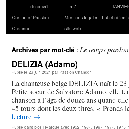
découvrir
à Z
JANVIE
Contacter Passion
Mentions légales : but et objecti
Chanson
site web
Le temps pardo
Archives par mot-clé :
DELIZIA (Adamo)
Publié le
23 juin 2021
par
Passion Chanson
La chanteuse belge DELIZIA naît le 23
Petite soeur de Salvatore Adamo, elle te
chanson à l’âge de douze ans quand elle
45 tours dont les deux titres, « Prends
lecture
→
Publié dans
bios
|
Marqué avec
1952
,
1964
,
1967
,
1974
,
1975
,