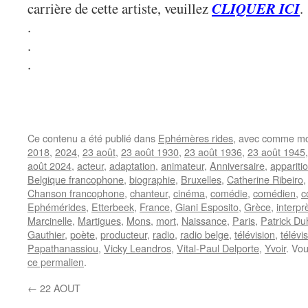
carrière de cette artiste, veuillez
CLIQUER ICI
.
.
.
.
Ce contenu a été publié dans
Ephémères rides
, avec comme mo
2018
,
2024
,
23 août
,
23 août 1930
,
23 août 1936
,
23 août 1945
août 2024
,
acteur
,
adaptation
,
animateur
,
Anniversaire
,
appariti
Belgique francophone
,
biographie
,
Bruxelles
,
Catherine Ribeiro
Chanson francophone
,
chanteur
,
cinéma
,
comédie
,
comédien
,
c
Ephémérides
,
Etterbeek
,
France
,
Giani Esposito
,
Grèce
,
interpr
Marcinelle
,
Martigues
,
Mons
,
mort
,
Naissance
,
Paris
,
Patrick D
Gauthier
,
poète
,
producteur
,
radio
,
radio belge
,
télévision
,
télévi
Papathanassiou
,
Vicky Leandros
,
Vital-Paul Delporte
,
Yvoir
. Vo
ce permalien
.
←
22 AOUT