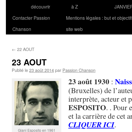
découvrir
à Z
JANVIE
Contacter Passion
Mentions légales : but et objecti
Chanson
site web
←
22 AOUT
23 AOUT
Publié le
23 août 2014
par
Passion Chanson
23 août 1930
Nais
:
(Bruxelles) de l’aut
interprète, acteur et 
ESPOSITO
. . Pour 
et la carrière de cet a
CLIQUER ICI
.
Giani Esposito en 1961