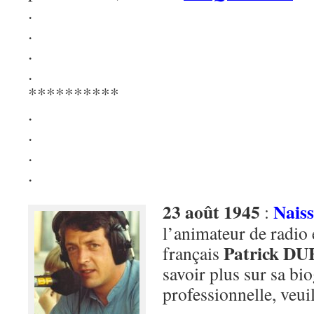
.
.
.
.
**********
.
.
.
.
23 août 1945
Nais
:
l’animateur de radio 
Patrick 
français
savoir plus sur sa bi
professionnelle, veui