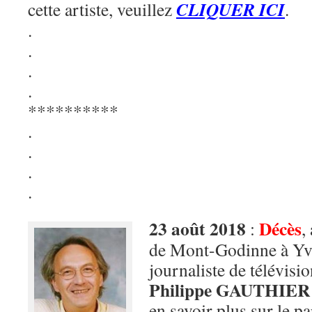
CLIQUER ICI
cette artiste, veuillez
.
.
.
.
.
**********
.
.
.
.
23 août 2018
Décès
:
,
de Mont-Godinne à Yvoi
journaliste de télévisio
Philippe GAUTHIER
en savoir plus sur le p