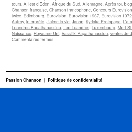
tours
,
A l'est d'Eden
,
Afrique du Sud
,
Allemagne
,
Après toi
,
biog
Chanson française
,
Chanson francophone
,
Concours Eurovision
twice
,
Edimbourg
,
Eurovision
,
Eurovision 1967
,
Eurovision 1972
Aufray
,
interprète
,
J'aime la vie
,
Japon
,
Kyriaka Protapapa
,
L'am
Leandros Papathanassiou
,
Leo Leandros
,
Luxembourg
,
Mort S
Naissance
,
Royaume-Uni
,
Vassiliki Papathanassiou
,
ventes de 
sur
Commentaires fermés
LEANDROS
Vicky
Passion Chanson
Politique de confidentialité