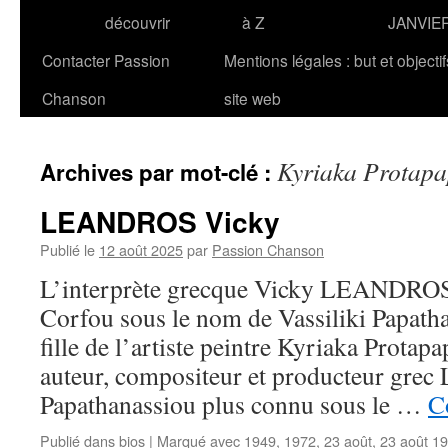
découvrir
à Z
JANVIE
Contacter Passion
Mentions légales : but et objecti
Chanson
site web
Kyriaka Protap
Archives par mot-clé :
LEANDROS Vicky
Publié le
12 août 2025
par
Passion Chanson
L’interprète grecque Vicky LEANDROS n
Corfou sous le nom de Vassiliki Papathan
fille de l’artiste peintre Kyriaka Protapa
auteur, compositeur et producteur grec
Papathanassiou plus connu sous le …
C
Publié dans
bios
|
Marqué avec
1949
,
1972
,
23 août
,
23 août 1